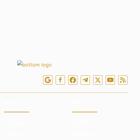
हमें ऑनलाइन फॉलो करें
स्कोर
कंपनी
निवेश खाता
कंपनी सेवाएं
व्व्यापारी खाता
उद्योग लीडर