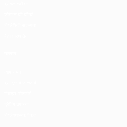
ब्रोकर कमीशन
कोटेशन की कीमतें
विश्लेषिकी सदस्यता
बेहतर स्थितियां
प्लेटफार्मों
व्यापार मंच
ब्राउज़र में प्लेटफार्म
मोबाइल प्लेटफॉर्म
ट्रेडिंग उपकरण
विश्लेषणात्मक पैकेज