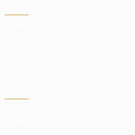
स्कोर
निवेश खाता
व्व्यापारी खाता
डेमो अकाउंट
गोपनीयता
न्यूनतम खाता
कंपनी
कंपनी सेवाएं
उद्योग लीडर
पैसे की सुरक्षा