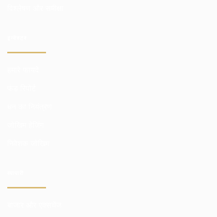
विश्लेषण और समीक्षा
इन्वेस्टर
हमारे फायदे
फंड रिपोर्ट
धन का नियंत्रण
जोखिम हेजिंग
निवेशक जोखिम
व्यापारी
बाजार और एक्सचेंज