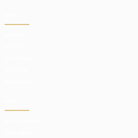
इन्वेस्टर
हमारे फायदे
फंड रिपोर्ट
धन का नियंत्रण
जोखिम हेजिंग
निवेशक जोखिम
व्यापारी
बाजार और एक्सचेंज
ब्रोकर कमीशन