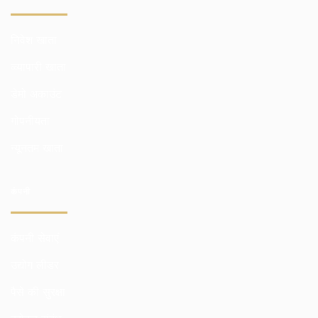
निवेश खाता
व्व्यापारी खाता
डेमो अकाउंट
गोपनीयता
न्यूनतम खाता
कंपनी
कंपनी सेवाएं
उद्योग लीडर
पैसे की सुरक्षा