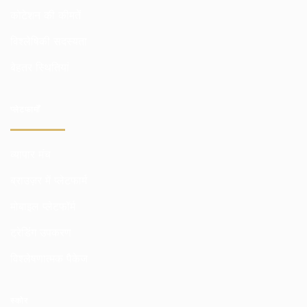
कोटेशन की कीमतें
विश्लेषिकी सदस्यता
बेहतर स्थितियां
प्लेटफार्मों
व्यापार मंच
ब्राउज़र में प्लेटफार्म
मोबाइल प्लेटफॉर्म
ट्रेडिंग उपकरण
विश्लेषणात्मक पैकेज
स्कोर