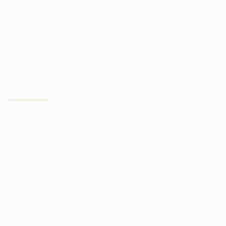
ब्राउज़र में प्लेटफार्म
मोबाइल प्लेटफॉर्म
ट्रेडिंग उपकरण
विश्लेषणात्मक पैकेज
स्कोर
निवेश खाता
व्व्यापारी खाता
डेमो अकाउंट
गोपनीयता
न्यूनतम खाता
कंपनी