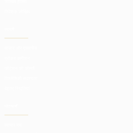
जोखिम हेजिंग
निवेशक जोखिम
व्यापारी
बाजार और एक्सचेंज
ब्रोकर कमीशन
कोटेशन की कीमतें
विश्लेषिकी सदस्यता
बेहतर स्थितियां
प्लेटफार्मों
व्यापार मंच