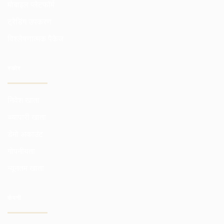
मोबाइल प्लेटफॉर्म
ट्रेडिंग उपकरण
विश्लेषणात्मक पैकेज
स्कोर
निवेश खाता
व्व्यापारी खाता
डेमो अकाउंट
गोपनीयता
न्यूनतम खाता
कंपनी