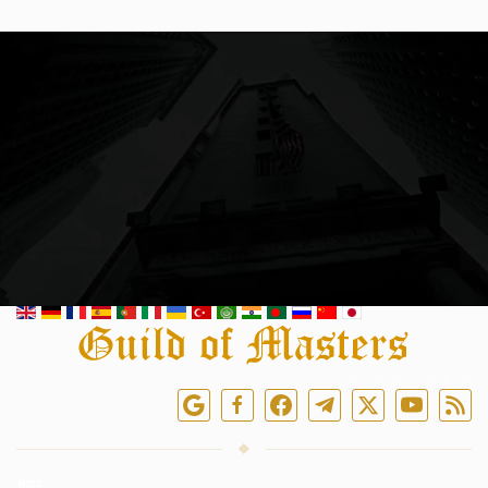
हमें ऑनलाइन फॉलो करें
सेवाएं