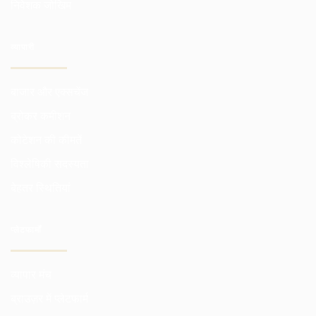
निवेशक जोखिम
व्यापारी
बाजार और एक्सचेंज
ब्रोकर कमीशन
कोटेशन की कीमतें
विश्लेषिकी सदस्यता
बेहतर स्थितियां
प्लेटफार्मों
व्यापार मंच
ब्राउज़र में प्लेटफार्म