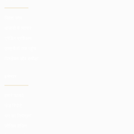
निवेश कोष
बाजारों में व्यापार
ट्रेडिंग प्रशिक्षण
एक्सचेंजों तक पहुंच
विश्लेषण और समीक्षा
इन्वेस्टर
हमारे फायदे
फंड रिपोर्ट
धन का नियंत्रण
जोखिम हेजिंग