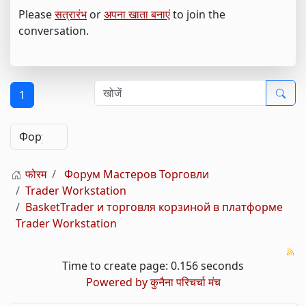
Please
सत्रारंभ
or
अपना खाता बनाएं
to join the
conversation.
1
फोरम
Форум Мастеров Торговли
Trader Workstation
BasketTrader и торговля корзиной в платформе
Trader Workstation
Time to create page: 0.156 seconds
Powered by
कुनैना परिचर्चा मंच