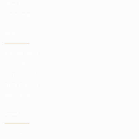
जोखिम हेजिंग
निवेशक जोखिम
व्यापारी
बाजार और एक्सचेंज
ब्रोकर कमीशन
कोटेशन की कीमतें
विश्लेषिकी सदस्यता
बेहतर स्थितियां
प्लेटफार्मों
व्यापार मंच