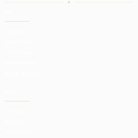
सेवाएं
निवेश कोष
बाजारों में व्यापार
ट्रेडिंग प्रशिक्षण
एक्सचेंजों तक पहुंच
विश्लेषण और समीक्षा
इन्वेस्टर
हमारे फायदे
फंड रिपोर्ट
धन का नियंत्रण