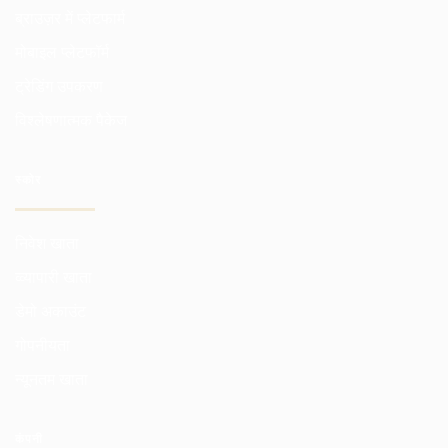
ब्राउज़र में प्लेटफार्म
मोबाइल प्लेटफॉर्म
ट्रेडिंग उपकरण
विश्लेषणात्मक पैकेज
स्कोर
निवेश खाता
व्व्यापारी खाता
डेमो अकाउंट
गोपनीयता
न्यूनतम खाता
कंपनी