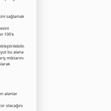
esini sağlamak
esini
ın 100'e
eştirilebilir.
boyut bu alana
riş miktarını
olarak
en alanlar
zor olacağını