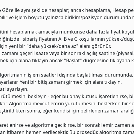
ne Göre ile aynı şekilde hesaplar; ancak hesaplama, Hesap p
pılır ve işlem boyutu yalnızca birikim/pozisyon durumunda
mitini hesaplamak amacıyla mümkünse daha fazla fiyat koşul
lediğinizde , sipariş fiyatının A, B ve C koşullarının yüksek/d
in yeni bir "daha yüksek/daha az" alanı görünür.
 zamanı geçerli saate veya bir sonraki açılış saatine (piyasa
rmek için alana tıklayın ancak "Başlat" düğmesine tıklayana 
, algoritmanın işlem saatleri dışında başlatılması durumunda
rlanır. Yeni bir bitiş zamanı girmek için alanı tıklayın.
ati ayarlayın.
ütülmesini bekleyin - eğer bu onay kutusu işaretlenirse, bi
ktır. Algoritma mevcut emrin yürütülmesini beklerken bir s
irildikten sonra, eğer kendisi için belirlenen zaman aralığ
retlenirse ve algoritma gecikirse, bir sonraki emir, zaman a
dan itibaren hemen verilecektir. Bu prosedür, algoritma zam