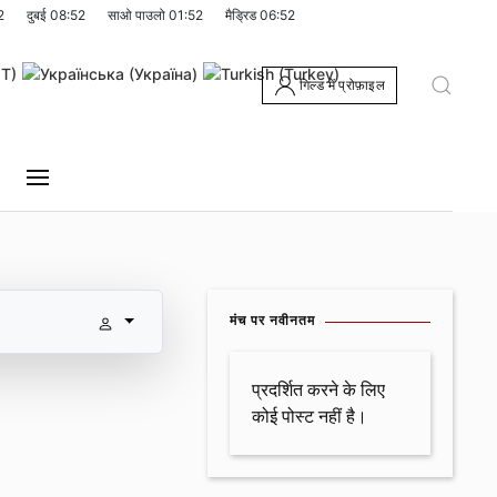
2
दुबई
08:52
साओ पाउलो
01:52
मैड्रिड
06:52
गिल्ड में प्रोफ़ाइल
मंच पर नवीनतम
प्रदर्शित करने के लिए
कोई पोस्ट नहीं है।