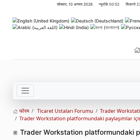
सोमवार, 10 अगस्त 2026
न्यूयॉर्क
00:52
शिकागो
2
Skip to main content
फोरम
Ticaret Ustaları Forumu
Trader Workstat
Trader Workstation platformundaki paylaşımlar içi
Trader Workstation platformundaki pay