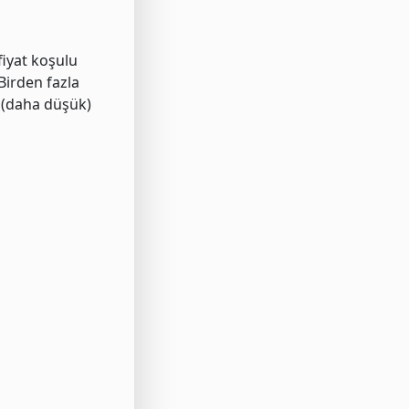
fiyat koşulu
Birden fazla
k (daha düşük)