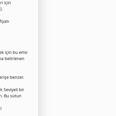
i için
).
iyatı
mek için bu emir
tma belirlenen
arişe benzer.
 Seviyeli bir
ın. Bu sütun
i