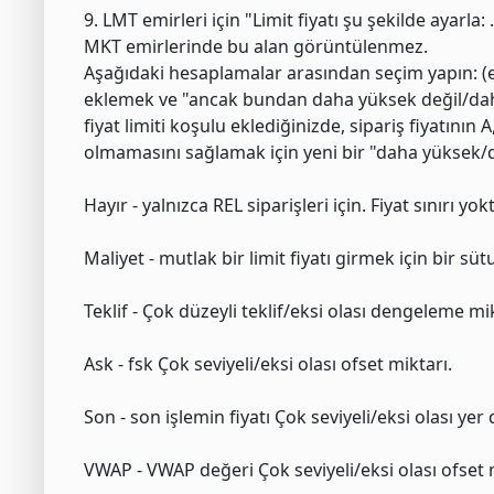
9. LMT emirleri için "Limit fiyatı şu şekilde ayarla: .
MKT emirlerinde bu alan görüntülenmez.
Aşağıdaki hesaplamalar arasından seçim yapın: (ek
eklemek ve "ancak bundan daha yüksek değil/daha d
fiyat limiti koşulu eklediğinizde, sipariş fiyatın
olmamasını sağlamak için yeni bir "daha yüksek/d
Hayır - yalnızca REL siparişleri için. Fiyat sınırı yokt
Maliyet - mutlak bir limit fiyatı girmek için bir süt
Teklif - Çok düzeyli teklif/eksi olası dengeleme mik
Ask - fsk Çok seviyeli/eksi olası ofset miktarı.
Son - son işlemin fiyatı Çok seviyeli/eksi olası yer
VWAP - VWAP değeri Çok seviyeli/eksi olası ofset 