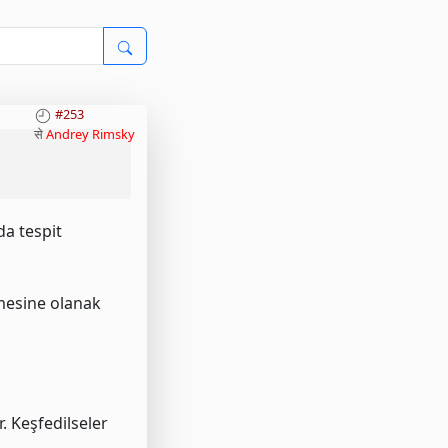
#253
से
Andrey Rimsky
da tespit
tmesine olanak
r. Keşfedilseler