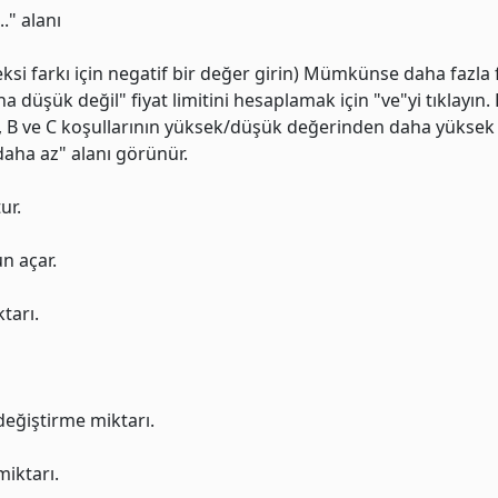
.." alanı
si farkı için negatif bir değer girin) Mümkünse daha fazla 
üşük değil" fiyat limitini hesaplamak için "ve"yi tıklayın. 
ın A, B ve C koşullarının yüksek/düşük değerinden daha yükse
aha az" alanı görünür.
ur.
un açar.
tarı.
 değiştirme miktarı.
miktarı.