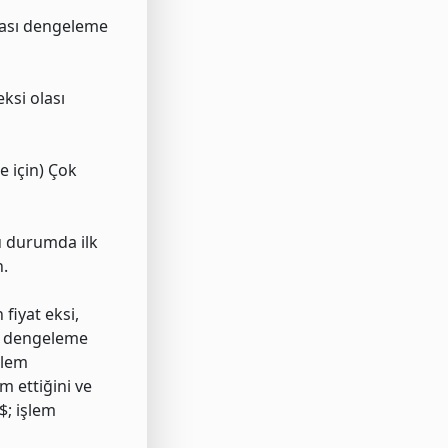
olası dengeleme
ksi olası
e için) Çok
Bu durumda ilk
n.
 fiyat eksi,
en dengeleme
şlem
am ettiğini ve
$; işlem