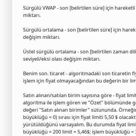
Sürgülü VWAP - son [belirtilen süre] için hareket
miktarı.
Sürgülü ortalama - son [belirtilen süre] için hare
değişim miktarı.
Üstel sürgülü ortalama - son [belirtilen zaman dil
seviyeli/eksi olası değişim miktarı.
Benim son. ticaret - algoritmadaki son ticaretin fi
işlem için fiyat olmayacağından bu değerin bir lim
Satın alınan/satılan birim sayısına göre - fiyat lim
algoritma ile işlem gören ve "Özet" bölümünde g
değeri "Satın alınan birimler" sütununda. Örneğin, 
büyüklüğü = 0) sırası için fiyat limiti 5,50 $ olaca
yürütüldüğünü varsayalım. Bu durumda fiyat limiti
büyüklüğü = 200 limit = 5,46$; işlem büyüklüğü = 3