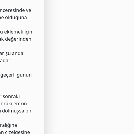
enceresinde ve
 ne olduğuna
u eklemek için
üşük değerinden
lar şu anda
kadar
, geçerli günün
r sonraki
onraki emrin
ı dolmuşsa bir
ralığına
an çizelgesine