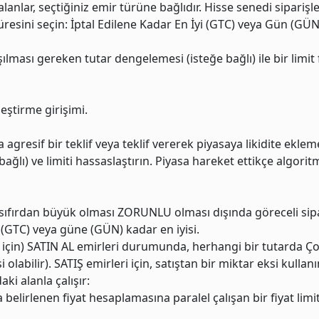
lanlar, seçtiğiniz emir türüne bağlıdır. Hisse senedi siparişler
esini seçin: İptal Edilene Kadar En İyi (GTC) veya Gün (GÜN
ılması gereken tutar dengelemesi (isteğe bağlı) ile bir limit f
eştirme girişimi.
a agresif bir teklif veya teklif vererek piyasaya likidite ekle
bağlı) ve limiti hassaslaştırın. Piyasa hareket ettikçe algori
ın sıfırdan büyük olması ZORUNLU olması dışında göreceli sip
r (GTC) veya güne (GÜN) kadar en iyisi.
ri için) SATIN AL emirleri durumunda, herhangi bir tutarda Çok
 olabilir). SATIŞ emirleri için, satıştan bir miktar eksi kullan
ki alanla çalışır:
 belirlenen fiyat hesaplamasına paralel çalışan bir fiyat limit