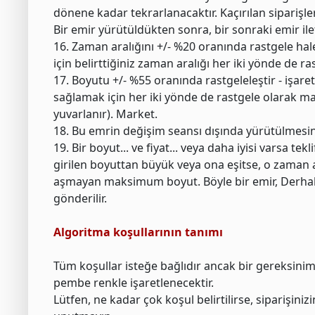
dönene kadar tekrarlanacaktır. Kaçırılan siparişl
Bir emir yürütüldükten sonra, bir sonraki emir il
16. Zaman aralığını +/- %20 oranında rastgele hal
için belirttiğiniz zaman aralığı her iki yönde de ra
17. Boyutu +/- %55 oranında rastgeleleştir - işaret
sağlamak için her iki yönde de rastgele olarak ma
yuvarlanır). Market.
18. Bu emrin değişim seansı dışında yürütülmesine i
19. Bir boyut... ve fiyat... veya daha iyisi varsa t
girilen boyuttan büyük veya ona eşitse, o zaman a
aşmayan maksimum boyut. Böyle bir emir, Derhal v
gönderilir.
Algoritma koşullarının tanımı
Tüm koşullar isteğe bağlıdır ancak bir gereksini
pembe renkle işaretlenecektir.
Lütfen, ne kadar çok koşul belirtilirse, siparişin