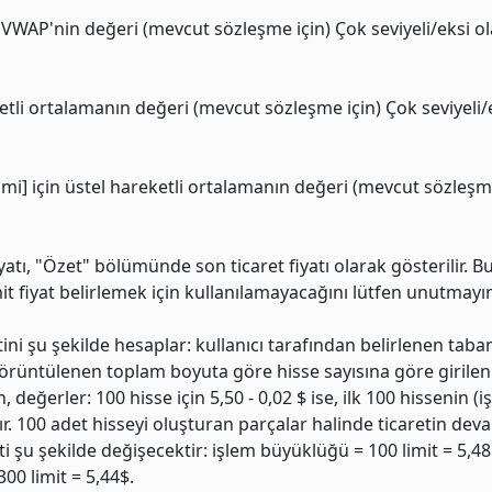
li VWAP'nin değeri (mevcut sözleşme için) Çok seviyeli/eksi 
ketli ortalamanın değeri (mevcut sözleşme için) Çok seviyeli/e
imi] için üstel hareketli ortalamanın değeri (mevcut sözleşm
yatı, "Özet" bölümünde son ticaret fiyatı olarak gösterilir. 
it fiyat belirlemek için kullanılamayacağını lütfen unutmayı
itini şu şekilde hesaplar: kullanıcı tarafından belirlenen taban
örüntülenen toplam boyuta göre hisse sayısına göre giril
değerler: 100 hisse için 5,50 - 0,02 $ ise, ilk 100 hissenin (i
ktır. 100 adet hisseyi oluşturan parçalar halinde ticaretin dev
 şu şekilde değişecektir: işlem büyüklüğü = 100 limit = 5,48
00 limit = 5,44$.