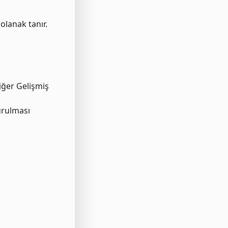
olanak tanır.
iğer Gelişmiş
durulması