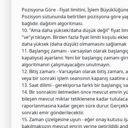
Pozisyona Göre - Fiyat limitini, İşlem Büyüklüğü
Pozisyon sütununda belirtilen pozisyona göre ya
bağlıdır. dağıtım algoritması.
10. "Ama daha yüksek/daha düşük değil" fiyat li
"ve"yi tıklayın. Birden fazla fiyat limiti koşulu ek
daha yüksek (daha düşük) olmamasını sağlamak iç
11. Başlangıç zamanı - varsayılan olarak başlangıç
kapalıysa) ayarlanır. Yeni bir başlangıç zamanı gi
algoritmanın çalışmayacağını unutmayın.
12. Bitiş zamanı - Varsayılan olarak bitiş zamanı
veya bir sonraki işlem seansının kapanış saatine aya
13. Saat dilimi - gerekiyorsa farklı bir başlangıç sa
14. Bir sonrakini iletmeden önce mevcut emrin yür
bileşen mevcut miktar tetiklenene kadar tutulaca
raporlanmasına kadar geçen süre durur. Gerçekleşt
sonraki emir gönderilecektir.
15. Zaman çizelgesine uyun - eğer onay kutusu işa
bakılmaksızın mevcut emrin yerine getirildiği an