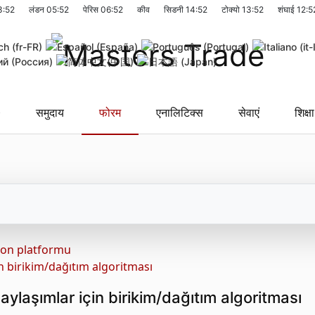
3:52
लंडन
05:52
पेरिस
06:52
कीव
सिडनी
14:52
टोक्यो
13:52
शंघाई
12:5
समुदाय
फोरम
एनालिटिक्स
सेवाएं
शिक्षा
ion platformu
n birikim/dağıtım algoritması
laşımlar için birikim/dağıtım algoritması