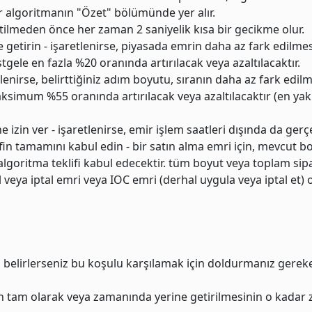
er algoritmanın "Özet" bölümünde yer alır.
etilmeden önce her zaman 2 saniyelik kısa bir gecikme olur.
e getirin - işaretlenirse, piyasada emrin daha az fark edilm
stgele en fazla %20 oranında artırılacak veya azaltılacaktır.
lenirse, belirttiğiniz adım boyutu, sıranın daha az fark edilm
ksimum %55 oranında artırılacak veya azaltılacaktır (en yak
zin ver - işaretlenirse, emir işlem saatleri dışında da gerçekl
eklifin tamamını kabul edin - bir satın alma emri için, mevcut 
lgoritma teklifi kabul edecektir. tüm boyut veya toplam sipa
eya iptal emri veya IOC emri (derhal uygula veya iptal et) 
m belirlerseniz bu koşulu karşılamak için doldurmanız gerek
izin tam olarak veya zamanında yerine getirilmesinin o kadar 