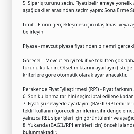
5. Sipariş türünü seçin. Fiyatı belirlemeye yönelik a
aşağıdakiler arasından seçim yapın: Sona Erme Sür
Limit - Emrin gerçekleşmesi için ulaşılması veya aş
belirleyin.
Piyasa - mevcut piyasa fiyatından bir emri gerçekl
Göreceli - Mevcut en iyi teklif ve tekliften çok dah
türünü kullanın. Ofset miktarını ayarlayın (isteğe 
kriterlere göre otomatik olarak ayarlanacaktır.
Perakende Fiyat İyileştirmesi (RPI) - Fiyat farkın
6. Son kullanma tarihini seçin: iptal edilene kada
7. Fiyatı şu seviyede ayarlayın: (BAĞIL/RPI emirle
teklif kullanın (göreceli emirlerin sıfır dengelemesi
yalnızca REL siparişleri için görüntülenir ve aşağıda
8. Yukarıda (BAĞIL/RPI emirleri için) önceki alanda
bulunmaktadır.