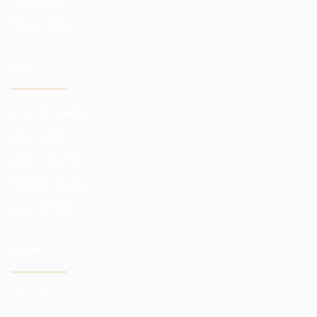
जोखिम हेजिंग
निवेशक जोखिम
व्यापारी
बाजार और एक्सचेंज
ब्रोकर कमीशन
कोटेशन की कीमतें
विश्लेषिकी सदस्यता
बेहतर स्थितियां
प्लेटफार्मों
व्यापार मंच