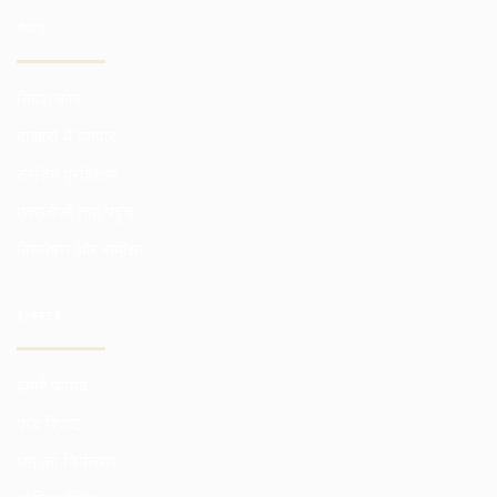
सेवाएं
निवेश कोष
बाजारों में व्यापार
ट्रेडिंग प्रशिक्षण
एक्सचेंजों तक पहुंच
विश्लेषण और समीक्षा
इन्वेस्टर
हमारे फायदे
फंड रिपोर्ट
धन का नियंत्रण