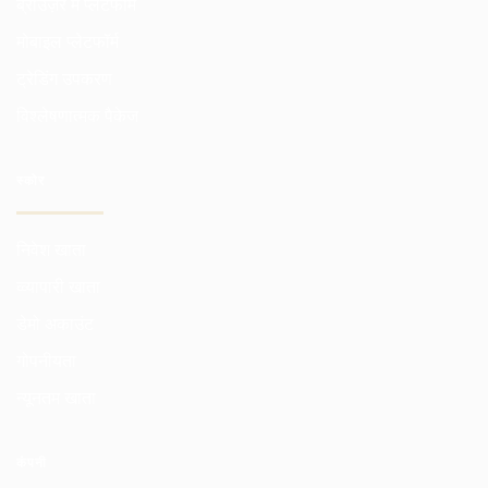
ब्राउज़र में प्लेटफार्म
मोबाइल प्लेटफॉर्म
ट्रेडिंग उपकरण
विश्लेषणात्मक पैकेज
स्कोर
निवेश खाता
व्व्यापारी खाता
डेमो अकाउंट
गोपनीयता
न्यूनतम खाता
कंपनी