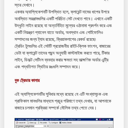
স্তর দেখাবে।
একবার অ্যাপ্লিকেশনটি উপস্থিত হলে, ক্লায়েন্ট দামের ধাপের উপরে
অবস্থিত সরঞ্জামগুলির একটি পরিচিত সেট দেখতে পাবে। এখানে একটি
উদ্ধৃতি লাইন রয়েছে যা অন্তর্নিহিত মূল্যের ওঠানামা প্রদর্শন করে এবং
একটি নিয়ন্ত্রণ প্যানেল যাতে অর্ডার, অবস্থান এবং পোর্টফোলিও
সম্পাদনের জন্য ট্যাব রয়েছে, ক্রিয়াকলাপের রেকর্ড রয়েছে৷
ট্রেডিং টুলগুলির এই সেটটি প্রয়োজনীয় রাইট-ক্লিক ফাংশন, বাজারের
ডেটা যা ক্লায়েন্ট তাদের পছন্দ অনুযায়ী কাস্টমাইজ করতে পারে, টিকার
লাইন, ডিফল্ট সেটিংস ব্যবহার করার ক্ষমতা সহ তাত্ক্ষণিক অর্ডার এন্ট্রি
এবং পদ্ধতিগত স্থিতির রঙগুলি সম্পাদন করে।
বুক ট্রেডার কালার
এই অ্যাপ্লিকেশনটির সুবিধার মধ্যে রয়েছে যে এটি সংখ্যাসূচক এবং
গ্রাফিকাল মানগুলির মাধ্যমে প্রচুর পরিমাণে তথ্য দেখায়, যা আপনাকে
বাজারে চলমান প্রক্রিয়া সম্পর্কে মৌলিক তথ্য পেতে দেয়।