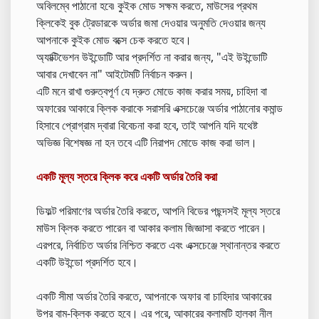
অবিলম্বে পাঠানো হবে৷ কুইক মোড সক্ষম করতে, মাউসের প্রথম
ক্লিকেই বুক ট্রেডারকে অর্ডার জমা দেওয়ার অনুমতি দেওয়ার জন্য
আপনাকে কুইক মোড বক্সে চেক করতে হবে।
অ্যাক্টিভেশন উইন্ডোটি আর প্রদর্শিত না করার জন্য, "এই উইন্ডোটি
আবার দেখাবেন না" আইটেমটি নির্বাচন করুন।
এটি মনে রাখা গুরুত্বপূর্ণ যে দ্রুত মোডে কাজ করার সময়, চাহিদা বা
অফারের আকারে ক্লিক করাকে সরাসরি এক্সচেঞ্জে অর্ডার পাঠানোর কমান্ড
হিসাবে প্রোগ্রাম দ্বারা বিবেচনা করা হবে, তাই আপনি যদি যথেষ্ট
অভিজ্ঞ বিশেষজ্ঞ না হন তবে এটি নিরাপদ মোডে কাজ করা ভাল।
একটি মূল্য স্তরে ক্লিক করে একটি অর্ডার তৈরি করা
ডিফল্ট পরিমাণের অর্ডার তৈরি করতে, আপনি বিডের পছন্দসই মূল্য স্তরে
মাউস ক্লিক করতে পারেন বা আকার কলাম জিজ্ঞাসা করতে পারেন।
এরপরে, নির্বাচিত অর্ডার নিশ্চিত করতে এবং এক্সচেঞ্জে স্থানান্তর করতে
একটি উইন্ডো প্রদর্শিত হবে।
একটি সীমা অর্ডার তৈরি করতে, আপনাকে অফার বা চাহিদার আকারের
উপর বাম-ক্লিক করতে হবে। এর পরে, আকারের কলামটি হালকা নীল