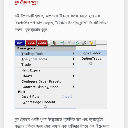
বুক ট্রেডার খুলুন
এই উপাদানটি খুলতে, আপনাকে টিকারে ক্লিক করতে হবে এবং
বিকল্পগুলির পপ-আপ মেনুতে, "ট্রেডিং ইনস্ট্রুমেন্টস" ট্যাবটি নির্বাচন
করুন - বুকট্রেডার খুলুন।
বুক ট্রেডার একটি পৃথক উইন্ডোতে প্রদর্শিত হবে এবং ক্লায়েন্টের
পছন্দের চুক্তির জন্য সেরা অফার এবং চাহিদার উপরে এবং নীচে মূল্য