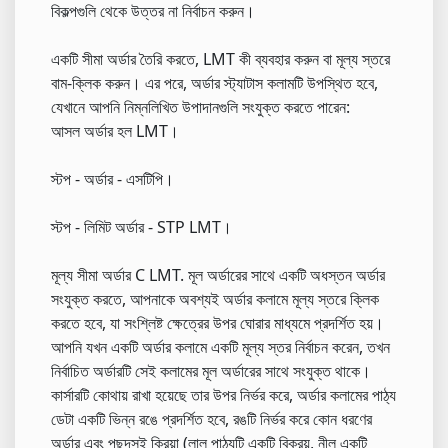
বিকল্পগুলি থেকে উত্তর না নির্বাচন করুন।
একটি সীমা অর্ডার তৈরি করতে, LMT কী ব্যবহার করুন বা মূল্য স্তরে
বাম-ক্লিক করুন। এর পরে, অর্ডার স্ট্যাটাস কলামটি উপস্থিত হবে,
যেখানে আপনি নিম্নলিখিত উপাদানগুলি সংযুক্ত করতে পারেন:
আসল অর্ডার হল LMT।
স্টপ - অর্ডার - এসটিপি।
স্টপ - লিমিট অর্ডার - STP LMT।
মূল্য সীমা অর্ডার C LMT. মূল অর্ডারের সাথে একটি অধস্তন অর্ডার
সংযুক্ত করতে, আপনাকে অবশ্যই অর্ডার কলামে মূল্য স্তরে ক্লিক
করতে হবে, যা সংশ্লিষ্ট ক্ষেত্রের উপর ঘোরার মাধ্যমে প্রদর্শিত হয়।
আপনি যখন একটি অর্ডার কলামে একটি মূল্য স্তর নির্বাচন করেন, তখন
নির্বাচিত অর্ডারটি সেই কলামের মূল অর্ডারের সাথে সংযুক্ত থাকে।
কার্সারটি কোথায় রাখা হয়েছে তার উপর নির্ভর করে, অর্ডার কলামের পাঠ্য
ডেটা একটি ভিন্ন রঙে প্রদর্শিত হবে, রঙটি নির্ভর করে কোন ধরণের
অর্ডার এবং পছন্দসই ক্রিয়া (লাল পাঠ্যটি একটি বিক্রয়, নীল একটি