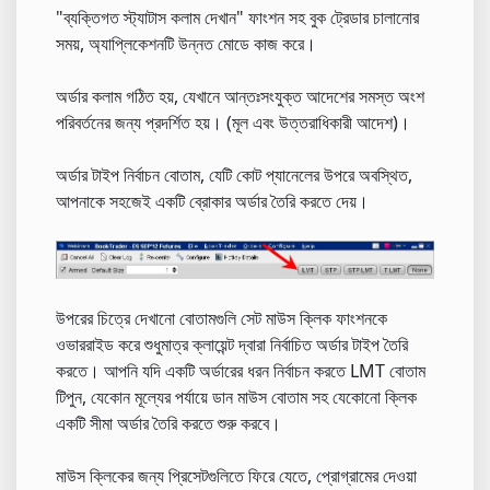
"ব্যক্তিগত স্ট্যাটাস কলাম দেখান" ফাংশন সহ বুক ট্রেডার চালানোর
সময়, অ্যাপ্লিকেশনটি উন্নত মোডে কাজ করে।
অর্ডার কলাম গঠিত হয়, যেখানে আন্তঃসংযুক্ত আদেশের সমস্ত অংশ
পরিবর্তনের জন্য প্রদর্শিত হয়। (মূল এবং উত্তরাধিকারী আদেশ)।
অর্ডার টাইপ নির্বাচন বোতাম, যেটি কোট প্যানেলের উপরে অবস্থিত,
আপনাকে সহজেই একটি ব্রোকার অর্ডার তৈরি করতে দেয়।
উপরের চিত্রে দেখানো বোতামগুলি সেট মাউস ক্লিক ফাংশনকে
ওভাররাইড করে শুধুমাত্র ক্লায়েন্ট দ্বারা নির্বাচিত অর্ডার টাইপ তৈরি
করতে। আপনি যদি একটি অর্ডারের ধরন নির্বাচন করতে LMT বোতাম
টিপুন, যেকোন মূল্যের পর্যায়ে ডান মাউস বোতাম সহ যেকোনো ক্লিক
একটি সীমা অর্ডার তৈরি করতে শুরু করবে।
মাউস ক্লিকের জন্য প্রিসেটগুলিতে ফিরে যেতে, প্রোগ্রামের দেওয়া