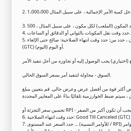
4. حدد وقت نقل المكونات بالثواني أو الدقائق أو الساعات.
5. حدد نوع الأمر. تعتمد حقول تحديد السعر على نوع الأمر الذي اخترته. لأوامر المخزون ، حدد من: حدد وقت انتهاء الصلاحية: صالح حتى الإلغاء
(GTC) أو اليوم (اليوم).
السوق - محاولة لتنفيذ أمر بسعر السوق الحالي.
عرض أكثر قوة من أفضل عرض وعرض حالي. قم بتعيين مبلغ
7. حدد السعر عند المستوى ... (للأوامر النسبية / RPI) في حالة أوامر الشراء ، استخدم عرض متعدد المستويات بأي مبلغ (يمكن أن يكون للأوامر