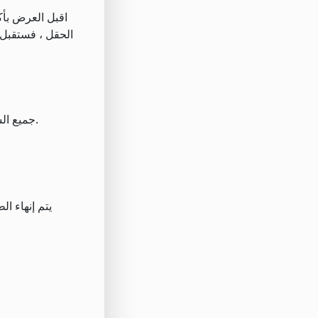
الحقل ، فستقبل ا
جميع الشروط اختيارية ، ولكن إذا قمت بتعيين أي متطلب ، فسيتم تمييز الحقول التي يجب عليك إكمالها للوفاء بهذا الشرط باللون الوردي.
يتم إنهاء ا