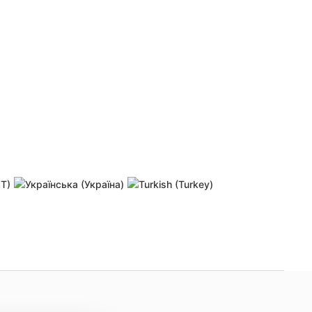
 password
Resend activation link