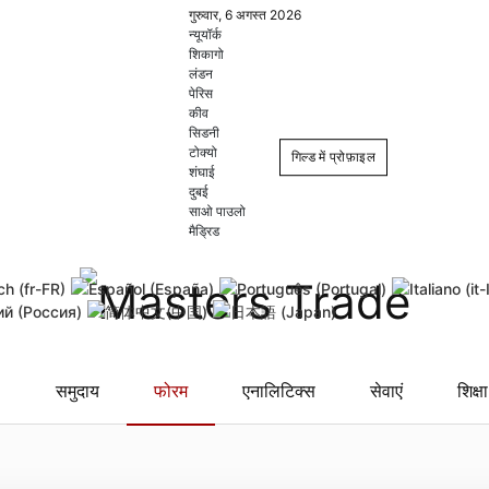
गुरुवार, 6 अगस्त 2026
न्यूयॉर्क
शिकागो
लंडन
पेरिस
कीव
सिडनी
टोक्यो
गिल्ड में प्रोफ़ाइल
शंघाई
दुबई
साओ पाउलो
Login
Register
मैड्रिड
Remember Me
Forgot username
Forgot
समुदाय
फोरम
एनालिटिक्स
सेवाएं
शिक्षा