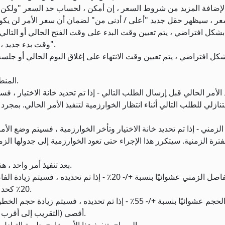
وقت بدء جديد ، ولكن لاحظ أن الخوارزمية لن تعمل حتى تنقر على زر "ابدأ".
13. المنطقة الزمنية - إذا لزم الأمر ، قم بتعيين وقت بدء مختلف.
تنازلي للطلب التالي أثناء انتظار الخوارزمية لتنفيذ الأمر الحالي. بمجرد
فترة الزمنية. سيتكرر هذا الإجراء حتى تعود الخوارزمية إلى جدولها 
بعد تنفيذ أمر واحد ، هناك دائمًا تأخير بسيط لمدة ثانيتين قبل إرسال الطلب التالي.
20٪ كحد أقصى في كلا الاتجاهين لجعل الأمر أقل وضوحًا في السوق.
أقصى (التقريب إلى أقرب 100) في كلا الاتجاهين لجعل الترتيب أقل وضوحًا في سوق.