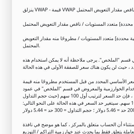
ة محددة] متعدد المستويات / مطروحًا منه مقدار التعويض
المحتمل.
ي قسم "الملخص". يرجى ملاحظة أنه لا يمكن استخدام هذه
السعر الأساسي المحدد من قبل المستخدم مطروحًا منه قيمة
باستخدام الخوارزمية والمعروض في قسم "الملخص" في عمود
"الوحدات المشتراة". على سبيل المثال ، إذا كانت القيم هي: $ 5.50 - .02 لكل 100 سهم ، فإن حد السعر لترتيب أول 100 سهم (حيث حجم التداول
= 0) سيكون 5.50 دولارات. افترض أن التداول مستمر ويتم تنفيذه في وحدات من 100 سهم. سيتغير حد السعر في هذه الحالة على النحو التالي:
ستثناء أن الحساب متعلق بالمركز ، كما هو موضح في نافذة