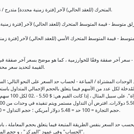
ينزلق VWAP - قيمة VWAP المتحرك (للعقد الحالي) لآخر [فترة زمنية محددة] متدرج / ناقص مقدار التعويض المحتمل.
توسط - قيمة المتوسط المتحرك الأسي (للعقد الحالي) لآخر [فترة زمني
 - سعر آخر صفقة وفقًا للخوارزمية ، كما هو موضح بسعر آخر صفقة ف
القيمة لتحديد سعر محدد ، حيث لن يكون هناك سعر للصفقة الأولى في هذه الحالة.
 الوحدات المشتراة / المباعة - لحساب حد السعر على النحو التالي: 
المُدخلة لكل عدد من الأسهم فيما يتعلق بالحجم الإجمالي المتداول 
حجم التجارة = 100 حد = 5.48 دولار أمريكي ؛ حجم التداول = 200 حد = 5.46 دولار ؛ حجم التداول = 300 حد = 5.44 دولار.
يحسب حد السعر بنفس الطريقة المتبعة فيما يتعلق بحجم المعاملة ، با
"الحساب" وفي عمود "المركز" ، و حجم المعاملة يتعلق فقط بما يحدث عند خوارزمية التراكم / التوزيع.