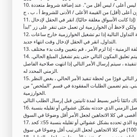
10. انقر فوق "و" لإضافة المزيد من شروط السعر ، إن أمكن ، لحساب حد السعر "ولكن ليس أعلى / ليس أقل من". عند إضافة شروط متعددة
11. وقت البدء - بشكل افتراضي ، يتم تعيين وقت البدء على وقت الفتح الحالي أو التالي (إذا كانت الأسواق مغلقة حاليًا). انقر في الحقل لإدخال
12. وقت الانتهاء - بشكل افتراضي ، يتم تعيين وقت الانتهاء على إغلاق اليوم الحالي أو جلسة التداول التالية إذا تم تشغيل الخوارزمية خارج ساعات
التداول. انقر في الحقل لإدخال وقت انتهاء جديد.
14. انتظر تنفيذ الأمر الحالي قبل إرسال الطلب التالي - إذا تم تحديد خانة الاختيار ، فسيتم تعليق المكون التالي حتى يتم تشغيل المبلغ الحالي.
 تنفيذه ، سيتم إرسال الأمر التالي إذا انتهت صلاحية الفاصل
الزمني المحدد له.
15. التزم بالجدول الزمني - إذا تم تحديد خانة الاختيار وتأخر الخوارزمية ، فسيتم وضع الأمر التالي فورًا من لحظة تنفيذ الأمر الحالي ، بغض النظر
الزمني. يتم تضمين الطلبات المفقودة في قسم "الملخص" من
الخوارزمية.
16. قم بترتيب الفاصل الزمني عشوائيًا بنسبة +/- 20٪ - إذا تم تحديده ، فسيتم زيادة الفاصل الزمني الذي حددته بشكل عشوائي أو تقليله بنسبة
17. قم بترتيب الحجم عشوائيًا بنسبة +/- 55٪ - إذا تم تحديده ، فسيتم زيادة حجم الخطوة الذي تحدده بشكل عشوائي أو تقليله بنسبة 55٪ كحد