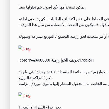
يمكن استخدامها لأي أصول يتم تداولها معنا.
ي الحفاظ على عدم اكتشاف الطلبات الكبيرة. حتى إذا تم
[/color]
تعريف الخوارزمية
[colorr=#A00000]
ة من القائمة المنسدلة "نافذة جديدة" في واجهة Mosaic. في الجزء السفلي من النافذة ، حدد "المزيد من الأدوات المتقدمة"
ثم "التراكم / التوزيع".
1. حدد إجراء الشراء أو البيع.