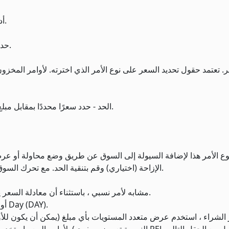
2. أدخل كمية الأمر الإجمالية ، على سبيل المثال 1،000،000.
3. حدد المكون (الملعب) لكل مكون ، على سبيل المثال ، 500.
الحد - حدد سعرًا محددًا بمقابل مبلغ (اختياري) يجب الوصول إليه أو تجاوزه من أجل تنفيذ الأمر.
وع الأمر هذا لإضافة السيولة إلى السوق عن طريق وضع محاولة أو 
الإزاحة (اختياري) وقم بتنقية الحد. مع تحرك السوق ، سيتم ضبط الخوارزمية تلقائيًا بناءً على المعايير المحددة.
تحسين سعر التجزئة أو RPI - مشابه لأمر نسبي ، باستثناء أن معادلة السعر يجب أن تكون أكبر من الصفر.
6. حدد وقت انتهاء الصلاحية: Good Till Canceled (GTC) أو Day (DAY).