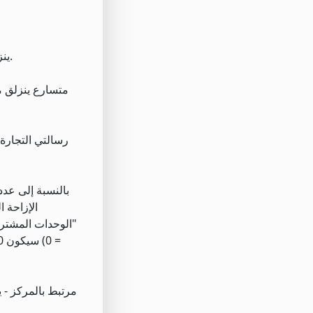
ينزلق متوسط - قيمة المتوسط المتحرك (للعقد الحالي) لآخر [فترة زمنية محددة] متعدد المستويات / ناقص مقدار التعويض المحتمل.
متسارع ينزلق م
رسالتي التجارة
بالنسبة إلى عدد
الإزاحة 
مرتبط بالمركز - 