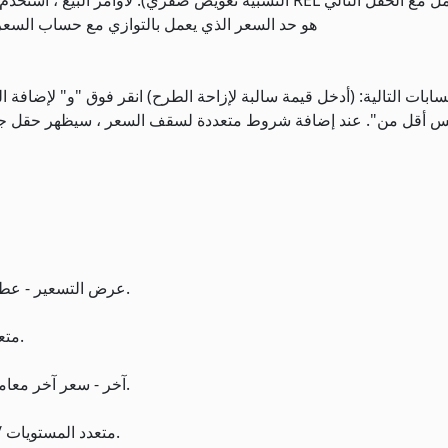
8. أعلاه (للأوامر النسبية / RPI) هو حد السعر الذي يعمل بالتوازي مع
سابات التالية: (أدخل قيمة سالبة لإزاحة الطرح) انقر فوق "و" لإضا
س أقل من". عند إضافة شروط متعددة لسقف السعر ، سيظهر حقل جديد
عرض التسعير - عطاء متعدد المستويات / مطروحًا منه مبلغ التعويض المحتمل.
اسأل - fsk متعدد المستويات / ناقص مقدار التعويض المحتمل.
آخر - سعر آخر معاملة متعدد المستويات / مطروحًا منه مقدار التحول المحتمل.
VWAP - قيمة VWAP متعدد المستويات / مطروحًا منه مقدار الإزاحة الممكنة.