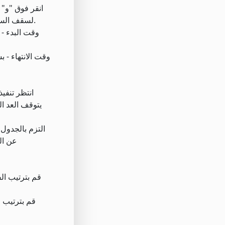
لسقف السعر ، سيظهر حقل جديد "أعلى / أدنى من" لضمان أن سعر الأمر لن يكون أعلى (أقل) من القيمة الأعلى / الأدنى للشروط أ ، ب ، ج.
يتوقف العد ال
عن ال