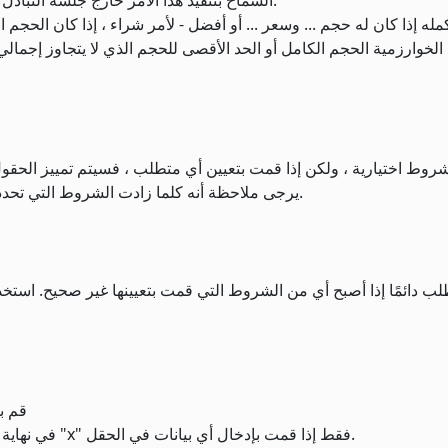
18. السماح بتنفيذ هذا الأمر خارج جلسة التبادل - إذا تم تحديده ، يمكن تنفيذ الأمر خارج ساعات التداول.
لخوارزمية الحجم الكامل أو الحد الأقصى للحجم الذي لا يتجاوز إجمالي
يرجى ملاحظة أنه كلما زادت الشروط التي تحددها ، زادت صعوبة تنفيذ طلبك بالكامل أو في الوقت المحدد.
لطلب دائمًا إذا أصبح أي من الشروط التي قمت بتعيينها غير صحيح. است
قم ب
لمسح معلمات الشرط ، انقر فوق "x" في نهاية السطر. يظهر الرمز "x" فقط إذا قمت بإدخال أي بيانات في الحقل.