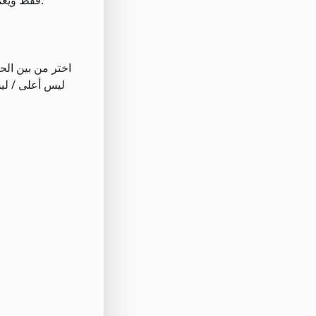
النسبية تعويض صفري). لأوامر البيع ، استخدم السؤال مطروحًا منه أي مبلغ. يتم عرض هذا العمود لأوامر REL فقط ويعمل مع الحقل التالي:
اختر من بين الح
ليس أعلى / لي