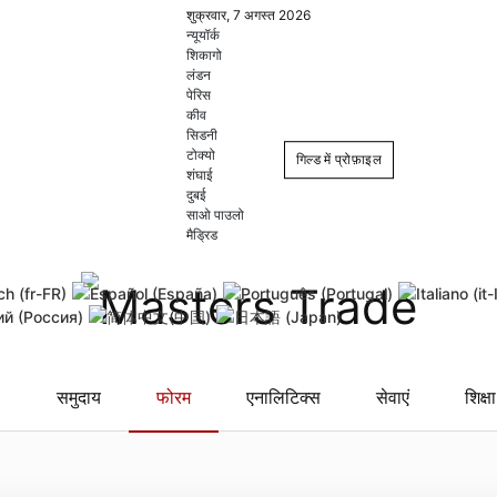
शुक्रवार, 7 अगस्त 2026
न्यूयॉर्क
शिकागो
लंडन
पेरिस
कीव
सिडनी
टोक्यो
गिल्ड में प्रोफ़ाइल
शंघाई
दुबई
साओ पाउलो
Login
Register
मैड्रिड
Remember Me
Forgot username
Forgot
समुदाय
फोरम
एनालिटिक्स
सेवाएं
शिक्षा