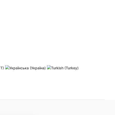
 password
Resend activation link