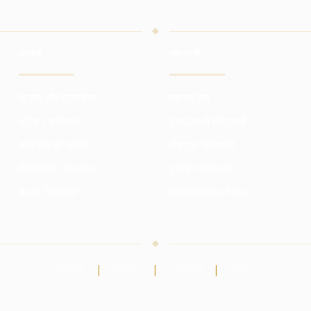
व्यापारी
प्लेटफार्मों
बाजार और एक्सचेंज
व्यापार मंच
ब्रोकर कमीशन
ब्राउज़र में प्लेटफार्म
कोटेशन की कीमतें
मोबाइल प्लेटफॉर्म
विश्लेषिकी सदस्यता
ट्रेडिंग उपकरण
बेहतर स्थितियां
विश्लेषणात्मक पैकेज
मास्टर्स
|
व्यवहार
|
अकादमी
|
समाज