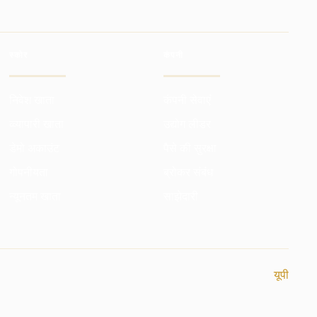
स्कोर
कंपनी
निवेश खाता
कंपनी सेवाएं
व्व्यापारी खाता
उद्योग लीडर
डेमो अकाउंट
पैसे की सुरक्षा
गोपनीयता
ब्रोकर संबंध
न्यूनतम खाता
साझेदारी
यूपी