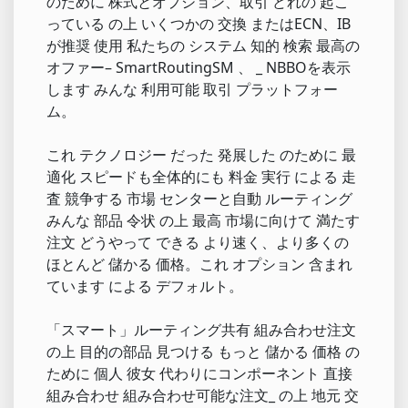
のために 株式とオプション、取引 どれの 起こ
っている の上 いくつかの 交換 またはECN、IB
が推奨 使用 私たちの システム 知的 検索 最高の
オファー– SmartRoutingSM 、 _ NBBOを表示
します みんな 利用可能 取引 プラットフォー
ム。
これ テクノロジー だった 発展した のために 最
適化 スピードも全体的にも 料金 実行 による 走
査 競争する 市場 センターと自動 ルーティング
みんな 部品 令状 の上 最高 市場に向けて 満たす
注文 どうやって できる より速く、より多くの
ほとんど 儲かる 価格。これ オプション 含まれ
ています による デフォルト。
「スマート」ルーティング共有 組み合わせ注文
の上 目的の部品 見つける もっと 儲かる 価格 の
ために 個人 彼女 代わりにコンポーネント 直接
組み合わせ 組み合わせ可能な注文_ の上 地元 交