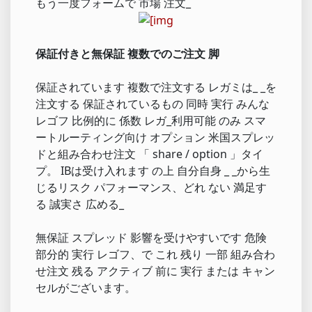
もう一度フォームで 市場 注文_
保証付きと無保証 複数でのご注文 脚
保証されています 複数で注文する レガミは_ _を
注文する 保証されているもの 同時 実行 みんな
レゴフ 比例的に 係数 レガ_利用可能 のみ スマ
ートルーティング向け オプション 米国スプレッ
ドと組み合わせ注文 「 share / option 」タイ
プ。 IBは受け入れます の上 自分自身 _ _から生
じるリスク パフォーマンス、どれ ない 満足す
る 誠実さ 広める_
無保証 スプレッド 影響を受けやすいです 危険
部分的 実行 レゴフ、で これ 残り 一部 組み合わ
せ注文 残る アクティブ 前に 実行 または キャン
セルがございます。