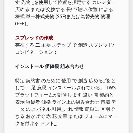
す 先物 _を使用して位置を指定する カレンダー
広める または 交換する 長い/短い 位置 による
株式 単一株式先物 (SSF)または為替先物 物理
(EFP)。
スプレッドの作成
存在する 二 主要 ステップ で 創造 スプレッド/
コンビネーション：
インストール 価値観 組み合わせ
特定 契約書 のために 使用 で 創造 広める_後 と
して_ _ 足 意思 インストールされている、 TWS
プラットフォームが計算します 違い 間 契約と
表示 容疑者 価格 ライン上の組み合わせ 市場 デ
ータ の上 パネル 引用_これ 情報 簡単に 区別で
きる おかげで 赤 花 文章 または フォームにマー
クを付ける ドット_