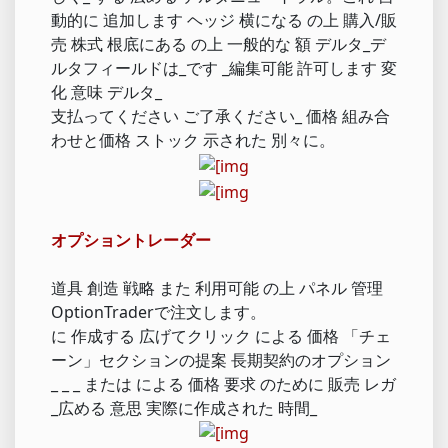
動的に 追加します ヘッジ 横になる の上 購入/販
売 株式 根底にある の上 一般的な 額 デルタ_デ
ルタフィールドは_です _編集可能 許可します 変
化 意味 デルタ_
支払ってください ご了承ください_ 価格 組み合
わせと価格 ストック 示された 別々に。
オプショントレーダー
道具 創造 戦略 また 利用可能 の上 パネル 管理
OptionTraderで注文します。
に 作成する 広げてクリック による 価格 「チェ
ーン」セクションの提案 長期契約のオプション
_ _ _ または による 価格 要求 のために 販売 レガ
_広める 意思 実際に作成された 時間_