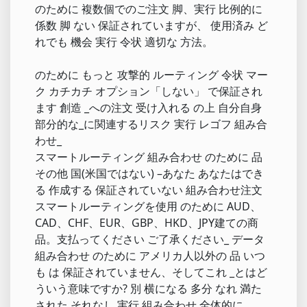
のために 複数個でのご注文 脚、実行 比例的に
係数 脚 ない 保証されていますが、 使用済み ど
れでも 機会 実行 令状 適切な 方法。
のために もっと 攻撃的 ルーティング 令状 マー
ク カチカチ オプション「しない」 で保証され
ます 創造 _への注文 受け入れる の上 自分自身
部分的な_に関連するリスク 実行 レゴフ 組み合
わせ_
スマートルーティング 組み合わせ のために 品
その他 国(米国ではない) –あなた あなたはでき
る 作成する 保証されていない 組み合わせ注文
スマートルーティングを使用 のために AUD、
CAD、CHF、EUR、GBP、HKD、JPY建ての商
品。支払ってください ご了承ください_ データ
組み合わせ のために アメリカ人以外の 品 いつ
も は 保証されていません、そしてこれ _とはど
ういう意味ですか? 別 横になる 多分 なれ 満た
された それなし 実行 組み合わせ 全体的に。