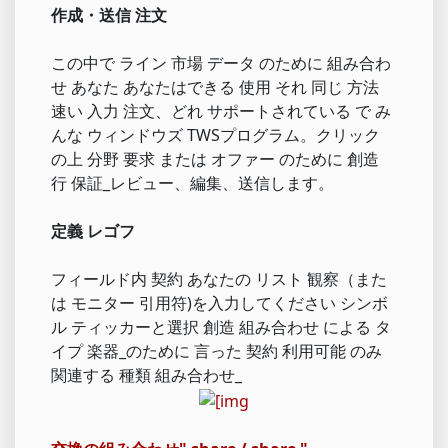
作成・送信 注文
この中で ライン 市場 データ のために 組み合わ
せ あなた あなたはできる 使用 それ 同じ 方法
速い 入力 注文、どれ サポートされている で み
んな ウィンドウズ TWSプログラム。クリック
の上 分野 要求 または オファー のために 創造
行 保証_レビュー、編集、送信します。
定義 レゴフ
フィールド内 契約 あなたの リスト 観察（また
は モニター 引用符)を入力してください シンボ
ル ティッカーと選択 創造 組み合わせ による タ
イプ 楽器_のために 言った 契約 利用可能 のみ
関連する 種類 組み合わせ_