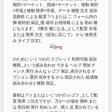
相対+マーケット、指値+マーケット、移動 相対
+市場と移動 限界+市場。データ 種類 注文 追加
流動性 による 配置 1つ または 二 フォーム内の
脚 相対的 保証_後 成功 お得情報 による 初め 横
になります、 2番目 横になる _として配置 市場
または 限界 注文（状況に応じて） から 使用済
み タイプ 注文)。
のために いくつかの スプレッド 利用可能 追加
種類 _という組み合わせ できる ヘルプ 増加 チ
ャンス 実行 みんな レゴフ 保証_表示される オ
プション 選択 依存する から 指定された 組成物
組み合わせと種類 保証_
最初は 1つ または いくつかの レゴフ _として配
置 限界 ご注文ですが、万が一の場合 満杯 また
は 部分的 実行 初め レガ、残り 足 置かれている