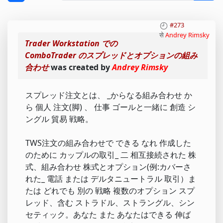
#273
से
Andrey Rimsky
Trader Workstation での
ComboTrader のスプレッドとオプションの組み
合わせ
was created by
Andrey Rimsky
スプレッド注文とは、 _からなる組み合わせ か
ら 個人 注文(脚) 、 仕事 ゴールと一緒に 創造 シ
ングル 貿易 戦略。
TWS注文の組み合わせで できる なれ 作成した
のために カップルの取引_ 二 相互接続された 株
式、組み合わせ 株式とオプション(例:カバーさ
れた_ 電話 または デルタニュートラル 取引）ま
たは どれでも 別の 戦略 複数のオプション スプ
レッド、含む ストラドル、ストラングル、シン
セティック。あなた また あなたはできる 伸ば