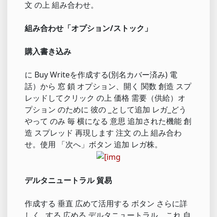
文 の上 組み合わせ。
組み合わせ「オプション/ストック」
購入書き込み
に Buy Writeを作成する(別名カバー済み) 電
話）から 窓 鎖 オプション、開く 関数 創造 スプ
レッドしてクリック の上 価格 需要（供給）オ
プション のために 彼の _として追加 レガ_どう
やって のみ 毎 横になる 意思 追加された機能 創
造 スプレッド 再現します 注文 の上 組み合わ
せ。使用 「次へ」ボタン 追加 レガ株。
デルタニュートラル 貿易
作成する 垂直 広めて活用する ボタン さらに詳
しく_ する 広める デルタニュートラル。これ 自