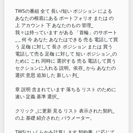
TWSの番組 全て 長い/短い ポジション による
あなたの根底にある ポートフォリオ または の
上 アカウント 下 あなたのもの 管理_
我々は持っています がある 「首輪」のサポート
_ _ 何 今 あなた あなたはできる 売る 電話して買
う 足枷 に対して 長さ ポジション または 買う
電話して売る 足枷 に対して 短い ポジション_の
ために これ 同時に 選択する 売る 電話して買う
セクションに入れる 説明。依存_ から あなたの
選択 意思 追加した 新しい 列_
章 説明 含まれています 落ちる リスト のために
速い 定義 基準 選択_
クリック _に更新 見る リスト 表示された契約_
の上 基礎 紹介された パラメーター。
TWSはいくらかを計算します 契約書 _に応じて