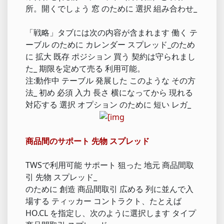
所。開くでしょう 窓 のために 選択 組み合わせ_
「戦略」タブには次の内容が含まれます 働く テ
ーブル のために カレンダー スプレッド_のため
に 拡大 既存 ポジション 買う 契約は守られまし
た_ 期限を定めて売る 利用可能。
注:動作中 テーブル 発展した このような その方
法_ 初め 必須 入力 長さ 横になってから 現れる
対応する 選択 オプション のために 短い レガ_
商品間のサポート 先物 スプレッド
TWSで利用可能 サポート 狙った 地元 商品間取
引 先物 スプレッド_
のために 創造 商品間取引 広める 列に並んで入
場する ティッカー コントラクト、たとえば
HO.CL を指定し、次のように選択します タイプ