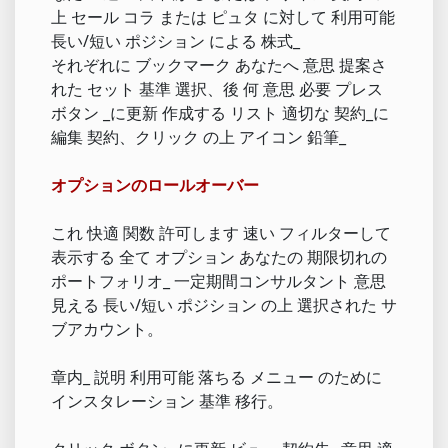
上 セール コラ または ピュタ に対して 利用可能
長い/短い ポジション による 株式_
それぞれに ブックマーク あなたへ 意思 提案さ
れた セット 基準 選択、後 何 意思 必要 プレス
ボタン _に更新 作成する リスト 適切な 契約_に
編集 契約、クリック の上 アイコン 鉛筆_
オプションのロールオーバー
これ 快適 関数 許可します 速い フィルターして
表示する 全て オプション あなたの 期限切れの
ポートフォリオ_ 一定期間コンサルタント 意思
見える 長い/短い ポジション の上 選択された サ
ブアカウント。
章内_ 説明 利用可能 落ちる メニュー のために
インスタレーション 基準 移行。