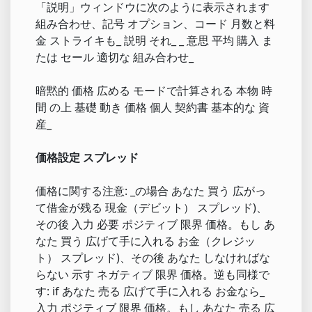
「説明」ウィンドウに次のように表示されます
組み合わせ、記号 オプション、コード 月数と料
金 ストライキも_ 説明 それ_ _ 意思 平均 購入 ま
たは セール 適切な 組み合わせ_
暗黙的 価格 広める モードで計算される 本物 時
間 の上 基礎 動き 価格 個人 契約書 基本的な 資
産_
価格設定 スプレッド
価格に関する注意: _の場合 あなた 買う 広がっ
て借金が残る 現金（デビット） スプレッド)、
その後 入力 必要 ポジティブ 限界 価格。もし あ
なた 買う 広げて手に入れる お金（クレジッ
ト） スプレッド)、その後 あなた しなければな
らない 示す ネガティブ 限界 価格。逆も同様で
す: if あなた 売る 広げて手に入れる お金なら_
入力 ポジティブ 限界 価格。もし あなた 売る 広