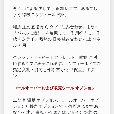
そう、による 少しでも 追加 レゴフ、あるでし
ょう 織機 スケジュール 戦略。
場所 注文 直接 から タブ「組み合わせ」または
「パネルに追加」を選択します 引用符「に」 作
成する ライン 暗黙の 価格 組み合わせ の上 パネ
ル 引用_
クレジットとデビット スプレッド 自動的に 対
応するタブに表示されます。 色 フィールドでの
指定 入札・質問も可能 左 から 「配置」ボタ
ン。
ロールオーバーおよび販売ツール オプション
二 道具 貿易 オプション、ロールオーバー オプ
ションと販売 オプションで_が許可されます あ
なたへ 速い 曲 転がる または デザイン 契約 の