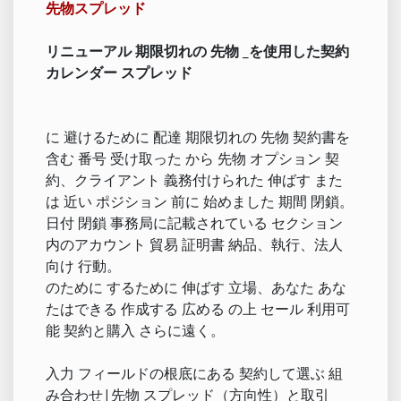
先物スプレッド
リニューアル 期限切れの 先物 _を使用した契約
カレンダー スプレッド
に 避けるために 配達 期限切れの 先物 契約書を
含む 番号 受け取った から 先物 オプション 契
約、クライアント 義務付けられた 伸ばす また
は 近い ポジション 前に 始めました 期間 閉鎖。
日付 閉鎖 事務局に記載されている セクション
内のアカウント 貿易 証明書 納品、執行、法人
向け 行動。
のために するために 伸ばす 立場、あなた あな
たはできる 作成する 広める の上 セール 利用可
能 契約と購入 さらに遠く。
入力 フィールドの根底にある 契約して選ぶ 組
み合わせ|先物 スプレッド（方向性）と取引