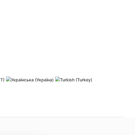
 password
Resend activation link