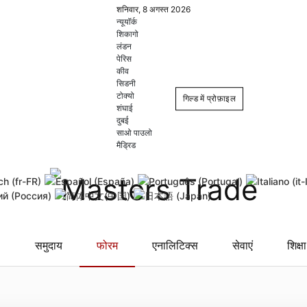
शनिवार, 8 अगस्त 2026
न्यूयॉर्क
शिकागो
लंडन
पेरिस
कीव
सिडनी
टोक्यो
गिल्ड में प्रोफ़ाइल
शंघाई
दुबई
साओ पाउलो
Login
Register
मैड्रिड
Remember Me
Forgot username
Forgot
समुदाय
फोरम
एनालिटिक्स
सेवाएं
शिक्षा