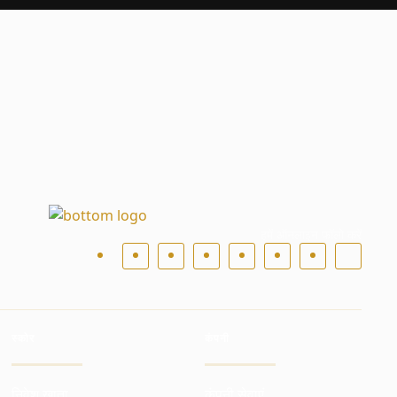
हमें ऑनलाइन फॉलो करें
स्कोर
कंपनी
निवेश खाता
कंपनी सेवाएं