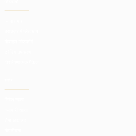
प्लेटफार्मों
व्यापार मंच
ब्राउज़र में प्लेटफार्म
मोबाइल प्लेटफॉर्म
ट्रेडिंग उपकरण
विश्लेषणात्मक पैकेज
स्कोर
निवेश खाता
व्व्यापारी खाता
डेमो अकाउंट
गोपनीयता