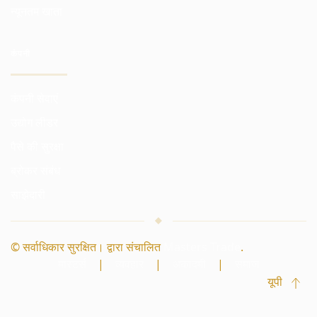
न्यूनतम खाता
कंपनी
कंपनी सेवाएं
उद्योग लीडर
पैसे की सुरक्षा
ब्रोकर संबंध
साझेदारी
© सर्वाधिकार सुरक्षित। द्वारा संचालित
Masters Trade
.
मास्टर्स
|
व्यवहार
|
अकादमी
|
समाज
यूपी