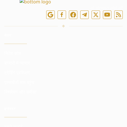
हमें ऑनलाइन फॉलो करें
सेवाएं
निवेश कोष
बाजारों में व्यापार
ट्रेडिंग प्रशिक्षण
एक्सचेंजों तक पहुंच
विश्लेषण और समीक्षा
इन्वेस्टर
हमारे फायदे