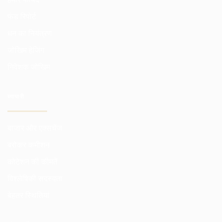
फंड रिपोर्ट
धन का नियंत्रण
जोखिम हेजिंग
निवेशक जोखिम
व्यापारी
बाजार और एक्सचेंज
ब्रोकर कमीशन
कोटेशन की कीमतें
विश्लेषिकी सदस्यता
बेहतर स्थितियां