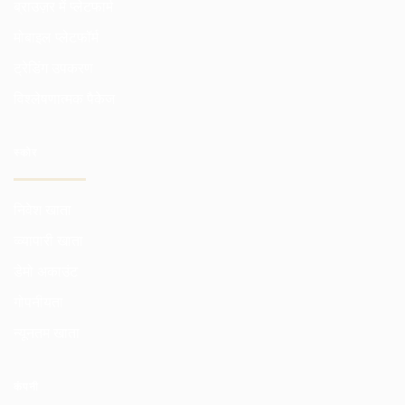
ब्राउज़र में प्लेटफार्म
मोबाइल प्लेटफॉर्म
ट्रेडिंग उपकरण
विश्लेषणात्मक पैकेज
स्कोर
निवेश खाता
व्व्यापारी खाता
डेमो अकाउंट
गोपनीयता
न्यूनतम खाता
कंपनी