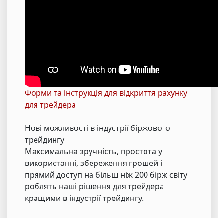
Форми та інструкція для відкриття рахунку
для трейдера
Нові можливості в індустрії біржового
трейдингу
Максимальна зручність, простота у
використанні, збереження грошей і
прямий доступ на більш ніж 200 бірж світу
роблять наші рішення для трейдера
кращими в індустрії трейдингу.