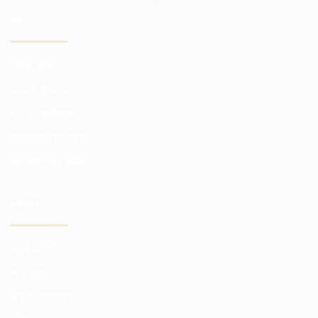
सेवाएं
निवेश कोष
बाजारों में व्यापार
ट्रेडिंग प्रशिक्षण
एक्सचेंजों तक पहुंच
विश्लेषण और समीक्षा
इन्वेस्टर
हमारे फायदे
फंड रिपोर्ट
धन का नियंत्रण