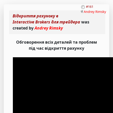
#161
से
Andrey Rimsky
Відкриття рахуноку в
Interactive Brokers для трейдера
was
created by
Andrey Rimsky
Обговорення всіх деталей та проблем
під час відкриття рахунку