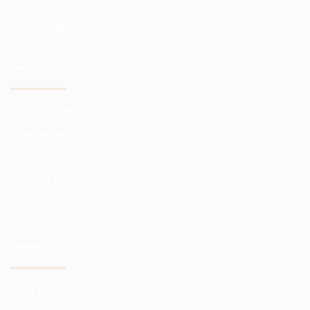
जोखिम हेजिंग
निवेशक जोखिम
व्यापारी
बाजार और एक्सचेंज
ब्रोकर कमीशन
कोटेशन की कीमतें
विश्लेषिकी सदस्यता
बेहतर स्थितियां
प्लेटफार्मों
व्यापार मंच