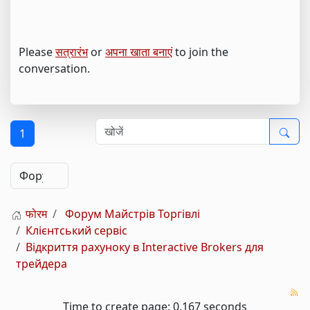
Please
सत्रारंभ
or
अपना खाता बनाएं
to join the
conversation.
1
फोरम
Форум Майстрів Торгівлі
Клієнтський сервіс
Відкриття рахуноку в Interactive Brokers для
трейдера
Time to create page: 0.167 seconds