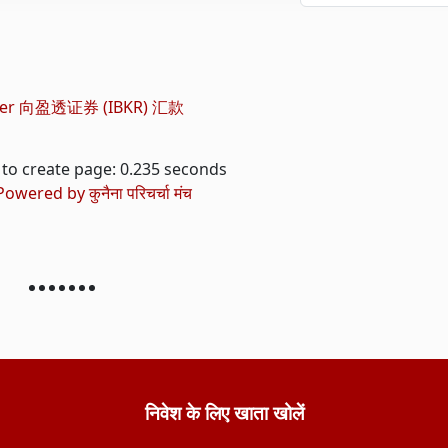
er 向盈透证券 (IBKR) 汇款
to create page: 0.235 seconds
Powered by
कुनैना परिचर्चा मंच
निवेश के लिए खाता खोलें