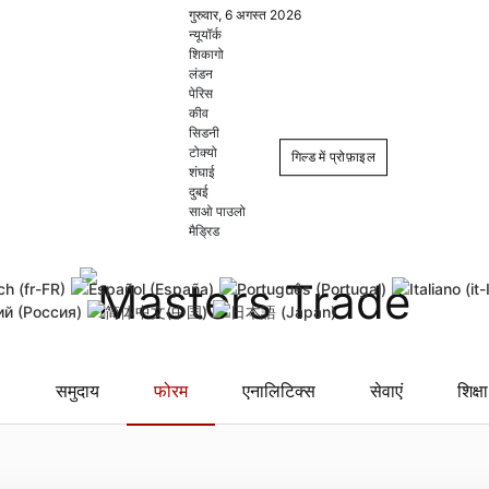
गुरुवार, 6 अगस्त 2026
न्यूयॉर्क
शिकागो
लंडन
पेरिस
कीव
सिडनी
टोक्यो
गिल्ड में प्रोफ़ाइल
शंघाई
दुबई
साओ पाउलो
Login
Register
मैड्रिड
Remember Me
Forgot username
Forgot
समुदाय
फोरम
एनालिटिक्स
सेवाएं
शिक्षा