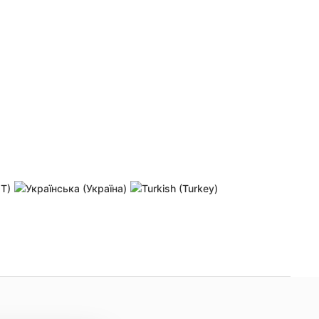
 password
Resend activation link