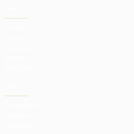
इन्वेस्टर
हमारे फायदे
फंड रिपोर्ट
धन का नियंत्रण
जोखिम हेजिंग
निवेशक जोखिम
व्यापारी
बाजार और एक्सचेंज
ब्रोकर कमीशन
कोटेशन की कीमतें