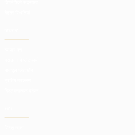
विश्लेषिकी सदस्यता
बेहतर स्थितियां
प्लेटफार्मों
व्यापार मंच
ब्राउज़र में प्लेटफार्म
मोबाइल प्लेटफॉर्म
ट्रेडिंग उपकरण
विश्लेषणात्मक पैकेज
स्कोर
निवेश खाता