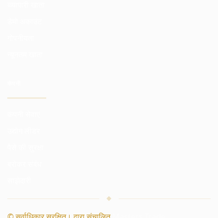
व्व्यापारी खाता
डेमो अकाउंट
गोपनीयता
न्यूनतम खाता
कंपनी
कंपनी सेवाएं
उद्योग लीडर
पैसे की सुरक्षा
ब्रोकर संबंध
साझेदारी
© सर्वाधिकार सुरक्षित। द्वारा संचालित
Masters Trade
.