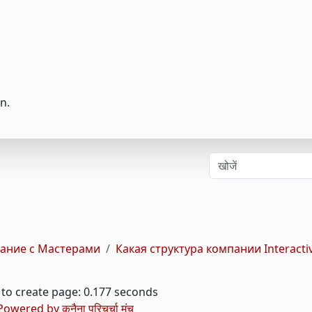
n.
ание с Мастерами
Какая структура компании Interacti
to create page: 0.177 seconds
Powered by
कुनैना परिचर्चा मंच