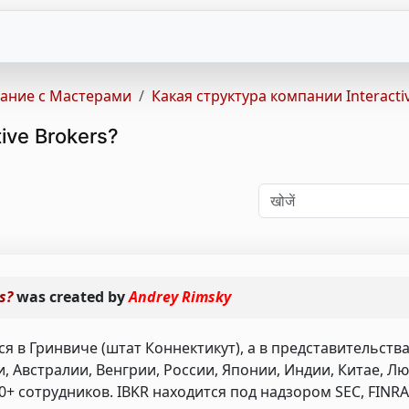
ание с Мастерами
Какая структура компании Interacti
ive Brokers?
s?
was created by
Andrey Rimsky
ся в Гринвиче (штат Коннектикут), а в представительств
, Австралии, Венгрии, России, Японии, Индии, Китае, Л
+ сотрудников. IBKR находится под надзором SEC, FINRA,