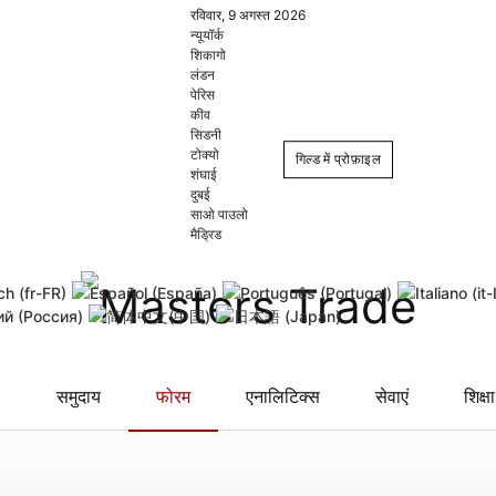
रविवार, 9 अगस्त 2026
न्यूयॉर्क
शिकागो
लंडन
पेरिस
कीव
सिडनी
टोक्यो
गिल्ड में प्रोफ़ाइल
शंघाई
दुबई
साओ पाउलो
Login
Register
मैड्रिड
Remember Me
Forgot username
Forgot
समुदाय
फोरम
एनालिटिक्स
सेवाएं
शिक्षा