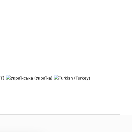
 password
Resend activation link