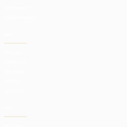
ट्रेडिंग उपकरण
विश्लेषणात्मक पैकेज
स्कोर
निवेश खाता
व्व्यापारी खाता
डेमो अकाउंट
गोपनीयता
न्यूनतम खाता
कंपनी
कंपनी सेवाएं