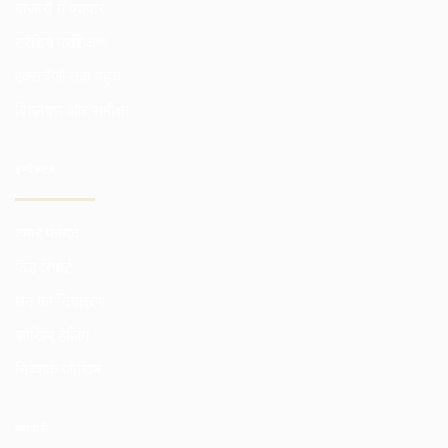
बाजारों में व्यापार
ट्रेडिंग प्रशिक्षण
एक्सचेंजों तक पहुंच
विश्लेषण और समीक्षा
इन्वेस्टर
हमारे फायदे
फंड रिपोर्ट
धन का नियंत्रण
जोखिम हेजिंग
निवेशक जोखिम
व्यापारी