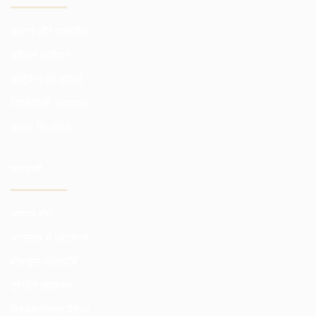
बाजार और एक्सचेंज
ब्रोकर कमीशन
कोटेशन की कीमतें
विश्लेषिकी सदस्यता
बेहतर स्थितियां
प्लेटफार्मों
व्यापार मंच
ब्राउज़र में प्लेटफार्म
मोबाइल प्लेटफॉर्म
ट्रेडिंग उपकरण
विश्लेषणात्मक पैकेज