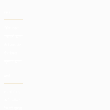
स्कोर
निवेश खाता
व्व्यापारी खाता
डेमो अकाउंट
गोपनीयता
न्यूनतम खाता
कंपनी
कंपनी सेवाएं
उद्योग लीडर
पैसे की सुरक्षा