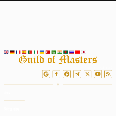
हमें ऑनलाइन फॉलो करें
सेवाएं
निवेश कोष