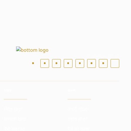
हमें ऑनलाइन फॉलो करें
स्कोर
कंपनी
निवेश खाता
कंपनी सेवाएं
व्व्यापारी खाता
उद्योग लीडर
डेमो अकाउंट
पैसे की सुरक्षा