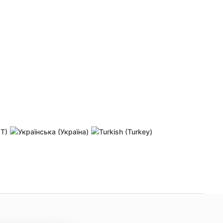
 password
Resend activation link