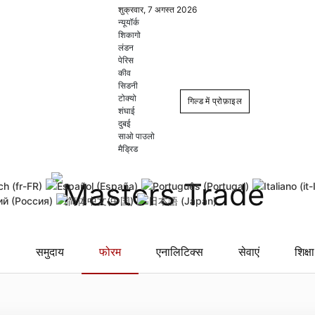
शुक्रवार, 7 अगस्त 2026
न्यूयॉर्क
शिकागो
लंडन
पेरिस
कीव
सिडनी
टोक्यो
गिल्ड में प्रोफ़ाइल
शंघाई
दुबई
साओ पाउलो
Login
Register
मैड्रिड
Remember Me
Forgot username
Forgot
समुदाय
फोरम
एनालिटिक्स
सेवाएं
शिक्षा