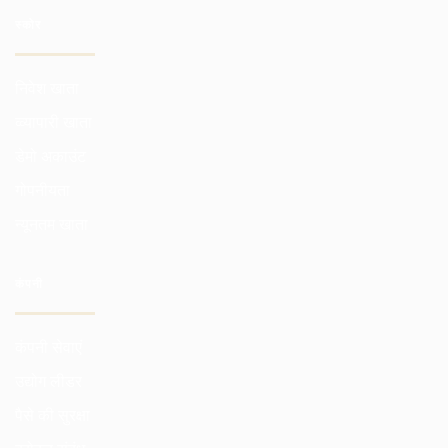
स्कोर
निवेश खाता
व्व्यापारी खाता
डेमो अकाउंट
गोपनीयता
न्यूनतम खाता
कंपनी
कंपनी सेवाएं
उद्योग लीडर
पैसे की सुरक्षा