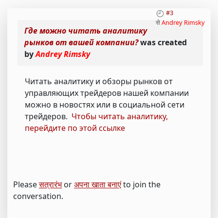
#3
से
Andrey Rimsky
Где можно читать аналитику
рынков от вашей компании?
was created
by
Andrey Rimsky
Читать аналитику и обзоры рынков от
управляющих трейдеров нашей компании
можно в новостях или в социальной сети
трейдеров.
Чтобы читать аналитику,
перейдите по этой ссылке
Please
सत्रारंभ
or
अपना खाता बनाएं
to join the
conversation.