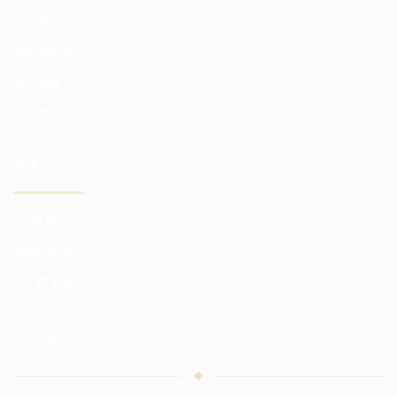
व्व्यापारी खाता
डेमो अकाउंट
गोपनीयता
न्यूनतम खाता
कंपनी
कंपनी सेवाएं
उद्योग लीडर
पैसे की सुरक्षा
ब्रोकर संबंध
साझेदारी