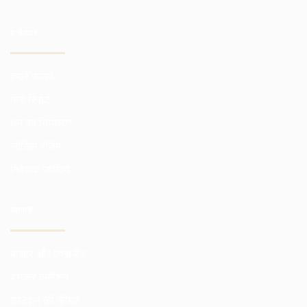
इन्वेस्टर
हमारे फायदे
फंड रिपोर्ट
धन का नियंत्रण
जोखिम हेजिंग
निवेशक जोखिम
व्यापारी
बाजार और एक्सचेंज
ब्रोकर कमीशन
कोटेशन की कीमतें