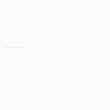
फंड रिपोर्ट
धन का नियंत्रण
जोखिम हेजिंग
निवेशक जोखिम
व्यापारी
बाजार और एक्सचेंज
ब्रोकर कमीशन
कोटेशन की कीमतें
विश्लेषिकी सदस्यता
बेहतर स्थितियां
प्लेटफार्मों