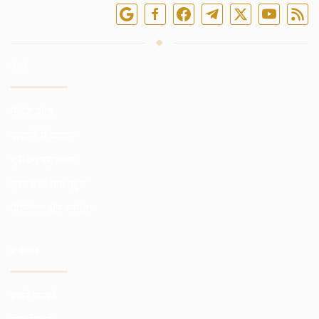
सेवाएं
निवेश कोष
बाजारों में व्यापार
ट्रेडिंग प्रशिक्षण
एक्सचेंजों तक पहुंच
विश्लेषण और समीक्षा
इन्वेस्टर
हमारे फायदे