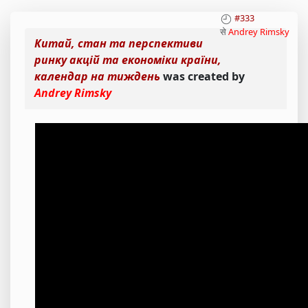
#333
से
Andrey Rimsky
Китай, стан та перспективи
ринку акцій та економіки країни,
календар на тиждень
was created by
Andrey Rimsky