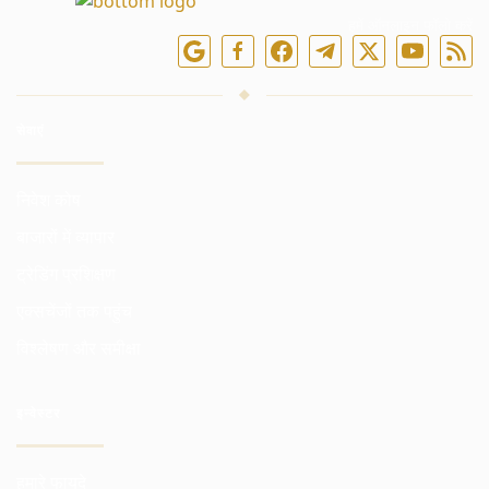
हमें ऑनलाइन फॉलो करें
सेवाएं
निवेश कोष
बाजारों में व्यापार
ट्रेडिंग प्रशिक्षण
एक्सचेंजों तक पहुंच
विश्लेषण और समीक्षा
इन्वेस्टर
हमारे फायदे