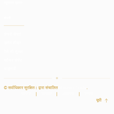
न्यूनतम खाता
कंपनी
कंपनी सेवाएं
उद्योग लीडर
पैसे की सुरक्षा
ब्रोकर संबंध
साझेदारी
© सर्वाधिकार सुरक्षित। द्वारा संचालित
Masters Trade
.
मास्टर्स
|
व्यवहार
|
अकादमी
|
समाज
यूपी