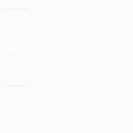
प्लेटफार्मों
व्यापार मंच
ब्राउज़र में प्लेटफार्म
मोबाइल प्लेटफॉर्म
ट्रेडिंग उपकरण
विश्लेषणात्मक पैकेज
स्कोर
निवेश खाता
व्व्यापारी खाता
डेमो अकाउंट
गोपनीयता