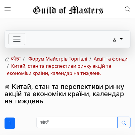
Skip to main content
फोरम
Форум Майстрів Торгівлі
Акції та фонди
Китай, стан та перспективи ринку акцій та
економіки країни, календар на тиждень
Китай, стан та перспективи ринку
акцій та економіки країни, календар
на тиждень
1