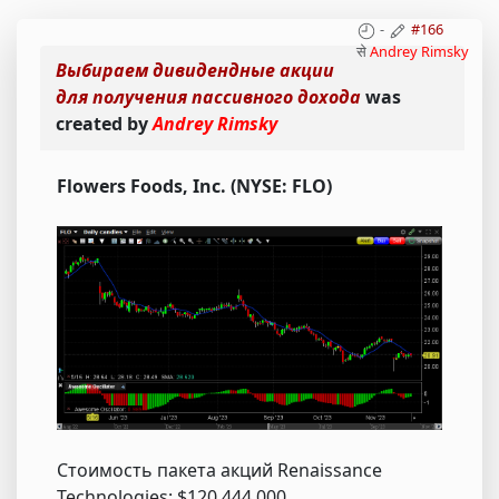
-
#166
से
Andrey Rimsky
Выбираем дивидендные акции
для получения пассивного дохода
was
created by
Andrey Rimsky
Flowers Foods, Inc. (NYSE: FLO)
Стоимость пакета акций Renaissance
Technologies: $120 444 000.