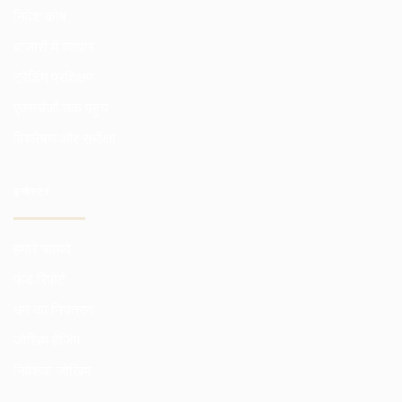
निवेश कोष
बाजारों में व्यापार
ट्रेडिंग प्रशिक्षण
एक्सचेंजों तक पहुंच
विश्लेषण और समीक्षा
इन्वेस्टर
हमारे फायदे
फंड रिपोर्ट
धन का नियंत्रण
जोखिम हेजिंग
निवेशक जोखिम