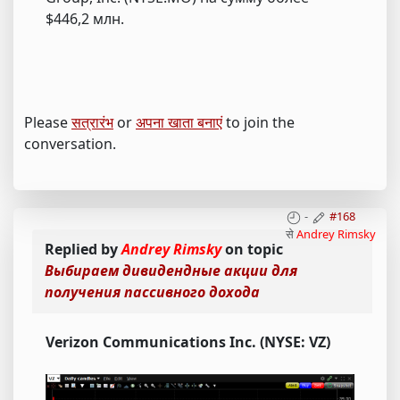
$446,2 млн.
Please
सत्रारंभ
or
अपना खाता बनाएं
to join the
conversation.
-
#168
से
Andrey Rimsky
Replied by
Andrey Rimsky
on topic
Выбираем дивидендные акции для
получения пассивного дохода
Verizon Communications Inc. (NYSE: VZ)