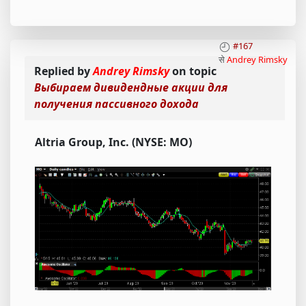
#167
से
Andrey Rimsky
Replied by
Andrey Rimsky
on topic
Выбираем дивидендные акции для
получения пассивного дохода
Altria Group, Inc. (NYSE: MO)