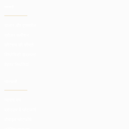
व्यापारी
बाजार और एक्सचेंज
ब्रोकर कमीशन
कोटेशन की कीमतें
विश्लेषिकी सदस्यता
बेहतर स्थितियां
प्लेटफार्मों
व्यापार मंच
ब्राउज़र में प्लेटफार्म
मोबाइल प्लेटफॉर्म