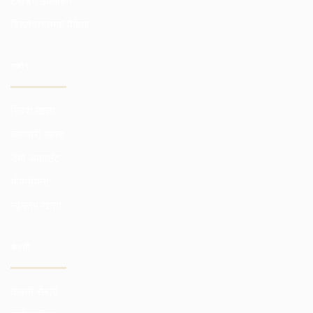
ट्रेडिंग उपकरण
विश्लेषणात्मक पैकेज
स्कोर
निवेश खाता
व्व्यापारी खाता
डेमो अकाउंट
गोपनीयता
न्यूनतम खाता
कंपनी
कंपनी सेवाएं