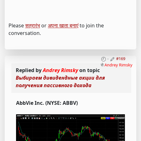
Please
सत्रारंभ
or
अपना खाता बनाएं
to join the
conversation.
-
#169
से
Andrey Rimsky
Replied by
Andrey Rimsky
on topic
Выбираем дивидендные акции для
получения пассивного дохода
AbbVie Inc. (NYSE: ABBV)