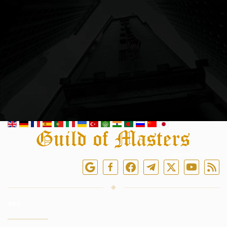
हमें ऑनलाइन फॉलो करें
सेवाएं