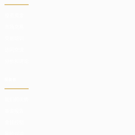
投资资金
市场交易
交易培训
访问交流
分析和评论
投资者
我们的优势
基金报告
金钱控制
风险对冲