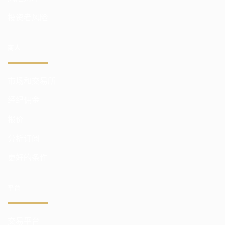
投资者风险
商人
市场和交易所
经纪佣金
报价
分析订阅
更好的条件
平台
交易平台