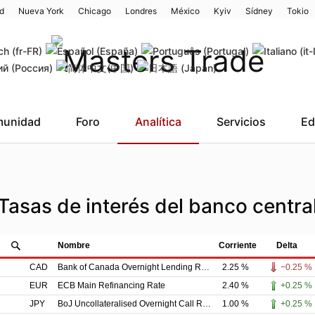
d
Nueva York
Chicago
Londres
México
Kyiv
Sídney
Tokio
unidad
Foro
Analítica
Servicios
Ed
Tasas de interés del banco centra