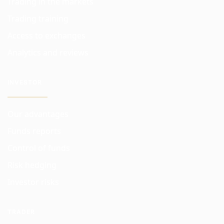
Trading in the markets
Trading training
Access to exchanges
Analytics and reviews
INVESTOR
Our advantages
Funds reports
Control of funds
Risk hedging
Investor risks
TRADER