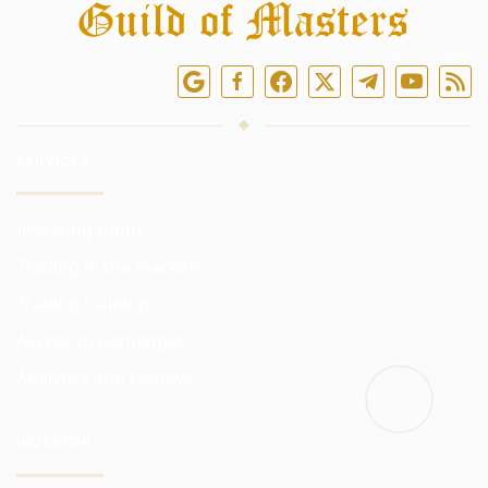
Follow us online
SERVICES
Investing funds
Trading in the markets
Trading training
Access to exchanges
Analytics and reviews
INVESTOR