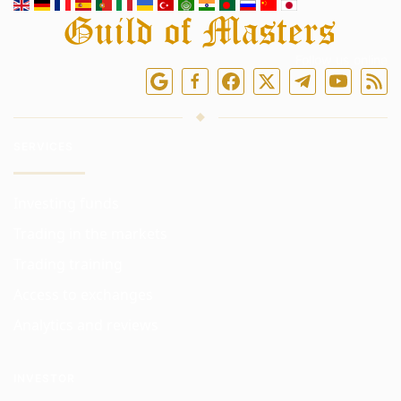
Follow us online
SERVICES
Investing funds
Trading in the markets
Trading training
Access to exchanges
Analytics and reviews
INVESTOR