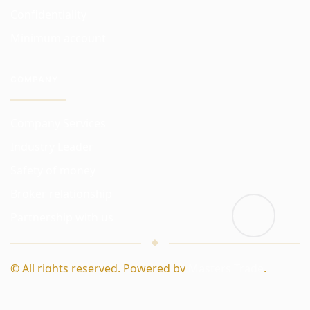
Confidentiality
Minimum account
COMPANY
Company Services
Industry Leader
Safety of money
Broker relationship
Partnership with us
© All rights reserved. Powered by
Masters Trade
.
Masters
|
Dealing
|
Academy
|
Guild
Back to Top