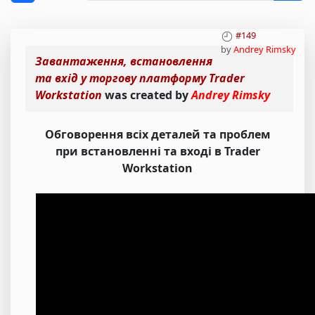
#149
by
Andrey Rimsky
Завантаження, встановлення
та вхід у торгову платформу Trader
Workstation
was created by
Andrey Rimsky
Обговорення всіх деталей та проблем
при встановленні та вході в Trader
Workstation