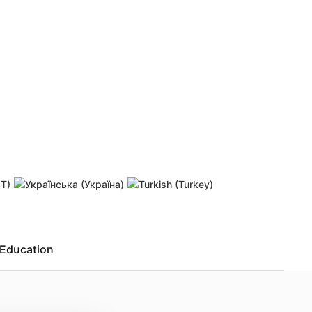
 password
Resend activation link
Education