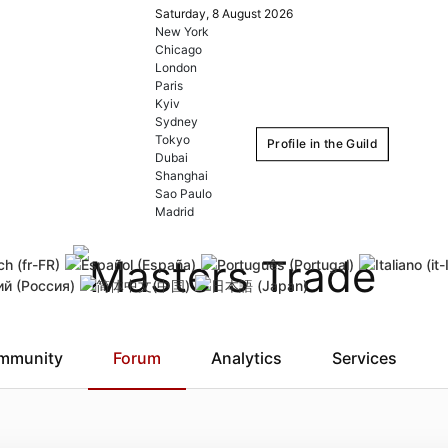
Saturday, 8 August 2026
New York
Chicago
London
Paris
Kyiv
Sydney
Tokyo
Profile in the Guild
Dubai
Shanghai
Sao Paulo
Login
Register
Madrid
Remember Me
Forgot username
Forgot
mmunity
Forum
Analytics
Services