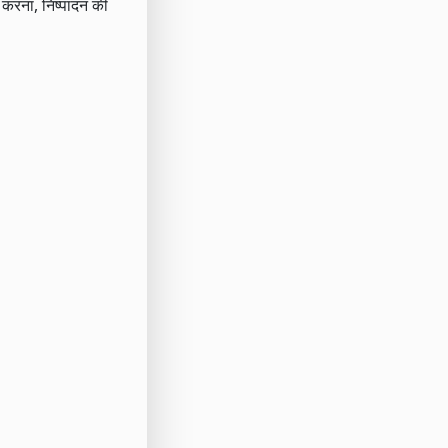
त करना, निष्पादन की
।