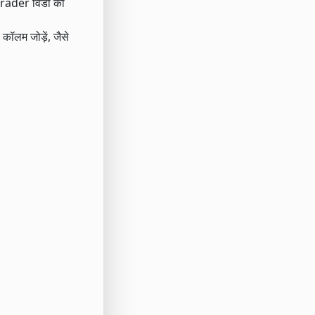
Trader विंडो को
कॉलम जोड़ें, जैसे