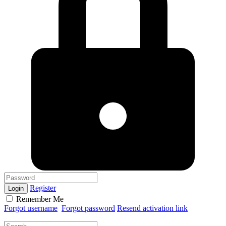
Register
Login
Remember Me
Forgot username
Forgot password
Resend activation link