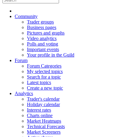
Community
Trader groups
Business pages
Pictures and graphs
Video analytics
Polls and voting
Important events
Your profile in the Guild
Forum
Forum Categories
My selected topics
Search for a topic
Latest topics
Create a new topic
Analytics
Trader's calendar
Holiday calendar
Interest rates
Charts online
Market Heatmaps
Technical Forecasts
Market Screeners