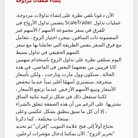
إنشاء صفقات مزدوجة
الآن دعونا نلقي نظرة على إنشاء تداولات مزدوجة.
يتضمن تداول الأزواج في ScaleTrader عمليات تداول
للفرق في سعر مجموعة الأسهم / الأسهم غير
المضمونة ذات الساقين. بمجرد اختيار الزوج ، نتعامل
مع فرق السعر بنفس الطريقة التي تعاملنا بها مع سعر
السهم الحقيقي في تداول بسيط.
اليوم سنلقي نظرة على تداول الزوج باستخدام سهمين
كانا قريبين من بعضهما البعض في الماضي. في هذه
الحالة ، ستكون وول مارت وتارجت ، ولكن بأسعار
منحرفة. سنشتري أسهمًا أغلى ثمناً عندما تنخفض
الأسعار ونبيع الأسهم الأرخص عندما ترتفع الأسعار ،
لكننا سنفعل ذلك في شكل تركيبة ثنائية الساق
نشتريها. على الرغم من أن هذه الصفقة تتعلق بالشراء
، إلا أن كل ما سبق ينطبق بشكل عكسي وعلى
منتجات مختلفة ، كما ذكرنا.
نحتاج أولاً إلى فتح علامة التبويب "إقران" ثم تحديد
"تحرير الزوج". الآن يمكننا إدخال مؤشرات لرجلين.