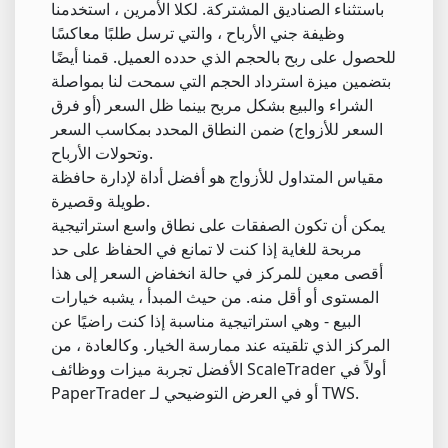
باستثناء الصناديق المشتركة. لكلا الأمرين ، استخدمنا
وظيفة جني الأرباح ، والتي ترسل طلبًا معاكسًا
للحصول على ربح بالحجم الذي حدده العميل. قمنا أيضًا
بتضمين ميزة استرداد الحجم التي سمحت لنا بمواصلة
الشراء والبيع بشكل مربح بينما ظل السعر (أو فرق
السعر للأزواج) ضمن النطاق المحدد بمكاسب السعر
وتحولات الأرباح.
مقياس المتداول للأزواج هو أفضل أداة لإدارة حافظة
طويلة وقصيرة.
يمكن أن تكون الصفقات على نطاق واسع استراتيجية
مربحة للغاية إذا كنت لا تمانع في الحفاظ على حد
أقصى معين للمركز في حالة انخفاض السعر إلى هذا
المستوى أو أقل منه. من حيث المبدأ ، يشبه خيارات
البيع - وهي استراتيجية مناسبة إذا كنت راضيًا عن
المركز الذي تلقيته عند ممارسة الخيار. وكالعادة ، من
الأفضل تجربة ميزات ووظائف ScaleTrader أولاً في
PaperTrader أو في العرض التوضيحي لـ TWS.