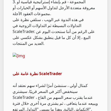
3. المجموعة - قم بإنشاء إستراتيجية قياسية أو
معروفة متعددة الأرجل لتداول الأسهم أو الخيارات أو
مجموعات العقود الآجلة.
في هذه الندوة عبر الويب ، سنلقي نظرة على
التداولات البسيطة ثم التداولات الزوجية في
ScaleTrader. على الرغم من أننا سنتحدث اليوم عن
البيع ، إلا أن كل ما قيل ينطبق بشكل عكسي على
العديد من المنتجات.
نظرة عامة على ScaleTrader
كمثال أولي ، سننشئ أمرًا لشراء سهم نعتقد أنه
سينخفض أكثر في السعر قريبًا. سيشتري
ScaleTrader عندما يقترب سعر السهم من القاع ،
ويبيعه عندما يتعافى ، ثم يشتري مرة أخرى خلال فترة
الانكماش التالية. وهذا ما يسمى "التداول المرتفع".