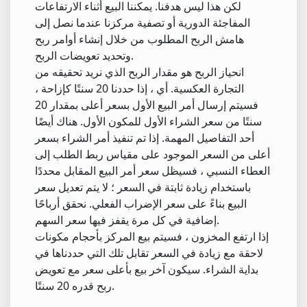
لكن هذا ليس هدفنا. يمكننا البيع أثناء الارتفاعات
المفاجئة الدورية أو تصفية مركزنا عندما نصل إلى
هامش الربح المطلوب من خلال إنشاء أوامر ربح
وتحديد تعويضات الربح.
انحياز الربح هو مقدار الربح الذي نريد تحقيقه من
التجارة العكسية. أي ، إذا حددنا 20 سنتًا كإزاحة ،
فسيتم إرسال أمر البيع الأول بسعر أعلى بمقدار 20
سنتًا من سعر الشراء الأول للمكون الأول. هناك أيضًا
أحد التفاصيل المهمة. إذا تم تنفيذ أمر الشراء بسعر
أعلى من السعر الموجود على مقياس ربط الطلب إلى
العطاء النسبي ، فسيظل سعر أمر البيع المقابل محددًا
باستخدام زيادة ثابتة في السعر ؛ لا يتم تعديل سعر
البيع بناءً على سعر الإضراب الفعلي. نحقق أرباحًا
إضافية في كل مرة يقفز فيها سعر السهم.
إذا ارتفع المخزون ، فسيتم بيع المركز بأحجام مكونات
لاحقة مع زيادة في السعر تقابل تلك التي حددناها في
بداية الشراء. سيكون آخر بيع بأعلى سعر مع تعويض
ربح قدره 20 سنتًا.