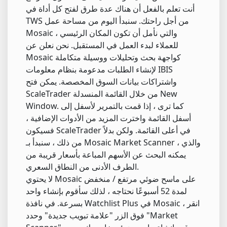
أنت تعلم بالفعل أن هناك عدة طرق لفتح كل أداة في
TWS من أجل راحتك. سنبدأ اليوم من مساحة عمل
Mosaic ، والتي نأمل أن تكون المكان الرئيسي
للعملاء لبدء العمل في المستقبل. نحن نعلن عن
Mosaic كواجهة بحث وتحليلات ووسيلة متكاملة
لإنشاء الطلبات مدعومة بنظام معلومات IBIS
واشتراكات بيانات السوق المخصصة. يمكن فتح
ScaleTrader من خلال القائمة المنسدلة New
Window. كما ترى ، إذا قمت بالتمرير لأسفل إلى
أسفل القائمة واخترت المزيد من الأدوات الإضافية ،
فسيكون ScaleTrader في أعلى القائمة. ولكن بدلاً
من ذلك ، سنبدأ بـ Mosaic Market Scanner ، والذي
يمكنه البحث عن الأسهم المباعة بأسعار قريبة من
الطرف الأدنى من النطاق السعري.
لا يحتوي Mosaic على ماسح ضوئي مرتفع / منخفض
لمدة 52 أسبوعًا نحتاجه ، لذلك سأقوم بإنشاء واحد
بسرعة. في نافذة Watchlist Plus في Mosaic ، انقر
فوق الزر "علامة تبويب جديدة" وحدد "Market