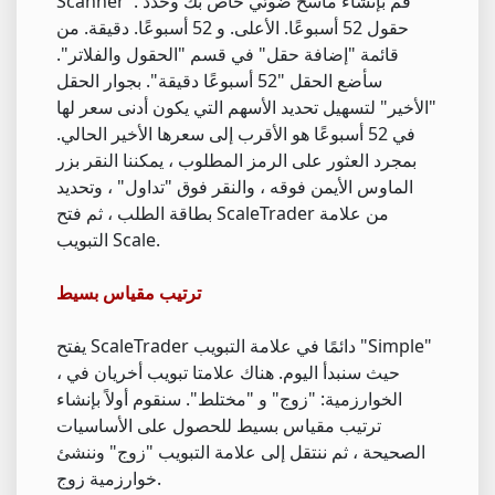
Scanner". قم بإنشاء ماسح ضوئي خاص بك وحدد
حقول 52 أسبوعًا. الأعلى. و 52 أسبوعًا. دقيقة. من
قائمة "إضافة حقل" في قسم "الحقول والفلاتر".
سأضع الحقل "52 أسبوعًا دقيقة". بجوار الحقل
"الأخير" لتسهيل تحديد الأسهم التي يكون أدنى سعر لها
في 52 أسبوعًا هو الأقرب إلى سعرها الأخير الحالي.
بمجرد العثور على الرمز المطلوب ، يمكننا النقر بزر
الماوس الأيمن فوقه ، والنقر فوق "تداول" ، وتحديد
بطاقة الطلب ، ثم فتح ScaleTrader من علامة
التبويب Scale.
ترتيب مقياس بسيط
يفتح ScaleTrader دائمًا في علامة التبويب "Simple"
، حيث سنبدأ اليوم. هناك علامتا تبويب أخريان في
الخوارزمية: "زوج" و "مختلط". سنقوم أولاً بإنشاء
ترتيب مقياس بسيط للحصول على الأساسيات
الصحيحة ، ثم ننتقل إلى علامة التبويب "زوج" وننشئ
خوارزمية زوج.