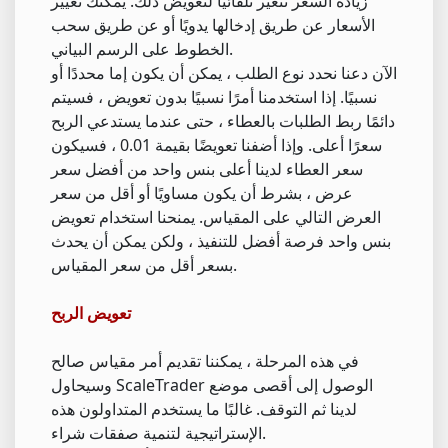
زيادة السعر تتغير تلقائيًا لتعويض ذلك. يمكنك تغيير
الأسعار عن طريق إدخالها يدويًا أو عن طريق سحب
الخطوط على الرسم البياني.
الآن دعنا نحدد نوع الطلب ، يمكن أن يكون إما محددًا أو
نسبيًا. إذا استخدمنا أمرًا نسبيًا بدون تعويض ، فسيتم
دائمًا ربط الطلبات بالعطاء ، حتى عندما يستدعي الربح
سعرًا أعلى. وإذا أضفنا تعويضًا بقيمة 0.01 ، فسيكون
سعر العطاء لدينا أعلى بنس واحد من أفضل سعر
عرض ، بشرط أن يكون مساويًا أو أقل من سعر
العرض التالي على المقياس. يمنحنا استخدام تعويض
بنس واحد فرصة أفضل للتنفيذ ، ولكن يمكن أن يحدث
بسعر أقل من سعر المقياس.
تعويض الربح
في هذه المرحلة ، يمكننا تقديم أمر مقياس صالح
وسيحاول ScaleTrader الوصول إلى أقصى موضع
لدينا ثم التوقف. غالبًا ما يستخدم المتداولون هذه
الإستراتيجية لتنمية صفقات شراء.