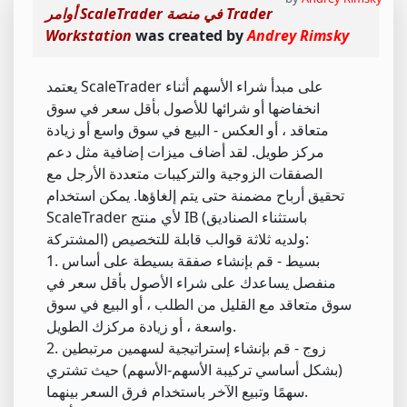
أوامر ScaleTrader في منصة Trader
Workstation
was created by
Andrey Rimsky
يعتمد ScaleTrader على مبدأ شراء الأسهم أثناء
انخفاضها أو شرائها للأصول بأقل سعر في سوق
متعاقد ، أو العكس - البيع في سوق واسع أو زيادة
مركز طويل. لقد أضاف ميزات إضافية مثل دعم
الصفقات الزوجية والتركيبات متعددة الأرجل مع
تحقيق أرباح مضمنة حتى يتم إلغاؤها. يمكن استخدام
ScaleTrader لأي منتج IB (باستثناء الصناديق
المشتركة) ولديه ثلاثة قوالب قابلة للتخصيص:
1. بسيط - قم بإنشاء صفقة بسيطة على أساس
منفصل يساعدك على شراء الأصول بأقل سعر في
سوق متعاقد مع القليل من الطلب ، أو البيع في سوق
واسعة ، أو زيادة مركزك الطويل.
2. زوج - قم بإنشاء إستراتيجية لسهمين مرتبطين
(بشكل أساسي تركيبة الأسهم-الأسهم) حيث تشتري
سهمًا وتبيع الآخر باستخدام فرق السعر بينهما.