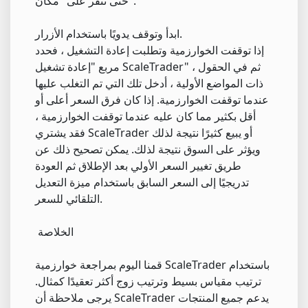
حتى تنقر على "مكان".
ابدأ وتوقف يدويًا باستخدام الأزرار.
إذا توقفت الخوارزمية وتطلبت إعادة التشغيل ، فحدد
مربع "إعادة تشغيل ScaleTrader" ، ثم في الحقول
ذات المواضع الأولية ، أدخل تلك التي تم التغلب عليها
عندما توقفت الخوارزمية. إذا كان فرق السعر أعلى أو
أقل بكثير مما كان عليه عندما توقفت الخوارزمية ،
فقد يشتري ScaleTrader أو يبيع كثيرًا نتيجة لذلك
ويؤثر على السوق نتيجة لذلك. يمكن تصحيح ذلك عن
طريق تغيير السعر الأولي بعد الإطلاق ثم العودة
تدريجيًا إلى السعر السابق باستخدام ميزة التعديل
التلقائي للسعر.
الخلاصة
قمنا اليوم بمراجعة خوارزمية ScaleTrader باستخدام
ترتيب مقياس بسيط وترتيب زوج أكثر تعقيدًا كمثال.
يرجى ملاحظة أن ScaleTrader يدعم جميع المنتجات