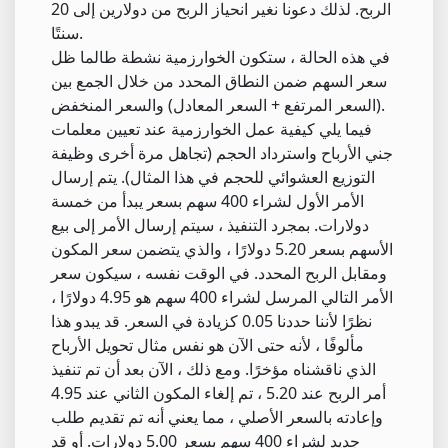
الربح. لذلك دعونا نغير انحياز الربح من دولارين إلى 20
سنتًا.
في هذه الحالة ، ستكون الخوارزمية نشطة طالما ظل
سعر السهم ضمن النطاق المحدد من خلال الجمع بين
(السعر المرتفع + السعر المعادل) والسعر المنخفض.
فيما يلي كيفية عمل الخوارزمية عند تعيين معلمات
جني الأرباح واسترداد الحجم (تجاهل مرة أخرى وظيفة
التوزيع العشوائي للحجم في هذا المثال). يتم إرسال
الأمر الأول لشراء 400 سهم بسعر يبدأ من خمسة
دولارات. بمجرد التنفيذ ، سيتم إرسال الأمر إلى بيع
الأسهم بسعر 5.20 دولارًا ، والذي يتضمن سعر المكون
ومقابل الربح المحدد. في الوقت نفسه ، سيكون سعر
الأمر التالي المرسل لشراء 400 سهم هو 4.95 دولارًا ،
نظرًا لأننا حددنا 0.05 كزيادة في السعر. قد يبدو هذا
مألوفًا ، لأنه حتى الآن هو نفس مثال تحويل الأرباح
الذي ناقشناه مؤخرًا. ومع ذلك ، الآن بعد أن تم تنفيذ
أمر الربح عند 5.20 ، تم إلغاء المكون الثاني عند 4.95
وإعادته بالسعر الأصلي ، مما يعني أنه تم تقديم طلب
جديد لشراء 400 سهم بسعر 5.00 دولارات. أو قد