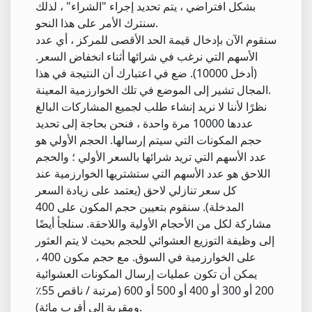
بشكل افتراضي ، يتم تحديد إجراء "الشراء" ، لذلك
سنترك الأمر على هذا النحو.
سنقوم الآن بإدخال قيمة الحد الأقصى للمركز ، أي عدد
الأسهم التي نرغب في شرائها أثناء انخفاض السعر.
(أدخل 10000). ضع في اعتبارك أن النتيجة في هذا
المجال تشير إلى الموضع في تلك الخوارزمية المعينة.
نظرًا لأننا لا نريد إنشاء طلب لجميع المشاركات البالغ
عددها 10000 مرة واحدة ، فنحن بحاجة إلى تحديد
حجم المكونات التي سيتم إرسالها. الحجم الأولي هو
عدد الأسهم التي تريد شرائها بالسعر الأولي ؛ والحجم
اللاحق هو عدد الأسهم التي ستشتريها الخوارزمية عند
كل سعر تنازلي لاحق (يعتمد على زيادة السعر
المدخلة). سنقوم بتعيين حجم المكون على 400
مشاركة لكل من الأحجام الأولية واللاحقة. سنلجأ أيضًا
إلى وظيفة التوزيع العشوائي للحجم بحيث لا يتم العثور
على الخوارزمية في السوق. مع حجم مكون 400 ،
يمكن أن تكون عمليات إرسال المكونات العشوائية
200 أو 300 أو 400 أو 500 أو 600 (مرتبة / ناقص 55٪
ومقربة إلى أقرب مائة).