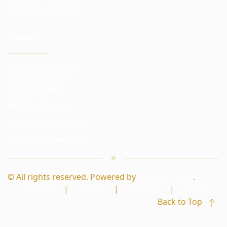
Minimum account
COMPANY
Company Services
Industry Leader
Safety of money
Broker relationship
Partnership with us
© All rights reserved. Powered by
Masters Trade
.
Masters
|
Dealing
|
Academy
|
Guild
Back to Top