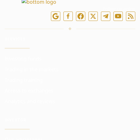
Follow us online
SERVICES
Investing funds
Trading in the markets
Trading training
Access to exchanges
Analytics and reviews
INVESTOR
Our advantages