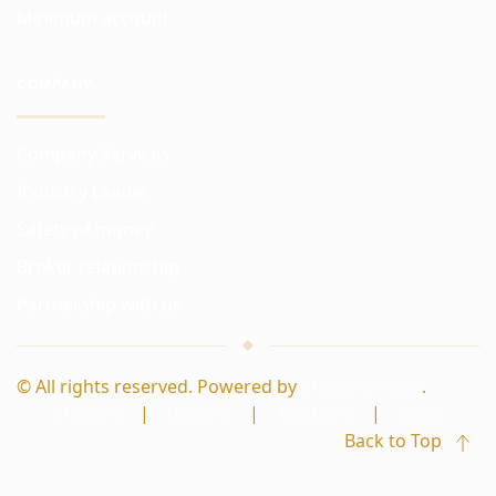
Minimum account
COMPANY
Company Services
Industry Leader
Safety of money
Broker relationship
Partnership with us
© All rights reserved. Powered by
Masters Trade
.
Masters
|
Dealing
|
Academy
|
Guild
Back to Top