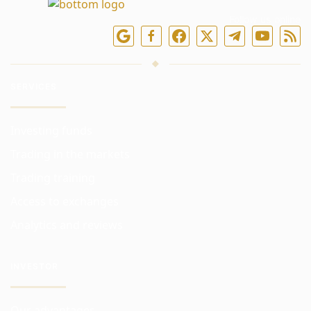
Follow us online
SERVICES
Investing funds
Trading in the markets
Trading training
Access to exchanges
Analytics and reviews
INVESTOR
Our advantages