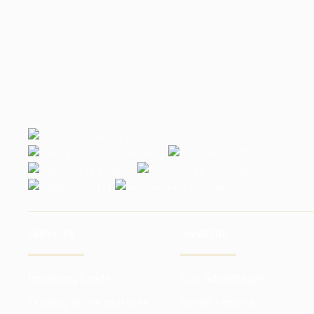
SERVICES
INVESTOR
Investing funds
Our advantages
Trading in the markets
Funds reports