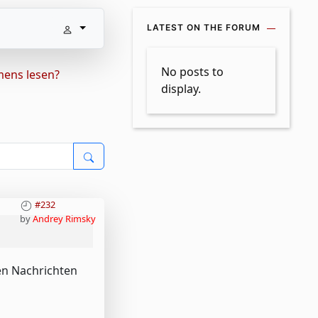
LATEST ON THE FORUM
No posts to
mens lesen?
display.
#232
by
Andrey Rimsky
en Nachrichten
 password
Resend activation link