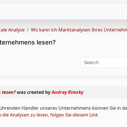
ale Analyse
Wo kann ich Marktanalysen Ihres Unterneh
nternehmens lesen?
 lesen?
was created by
Andrey Rimsky
Login
Register
ührenden Händler unseres Unternehmens können Sie in d
Remember Me
 die Analysen zu lesen, folgen Sie diesem Link
Forgot username
Forgot