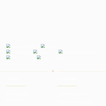
TRADER
PLATFORMS
Markets and
Trading platform
exchanges
Platform in browser