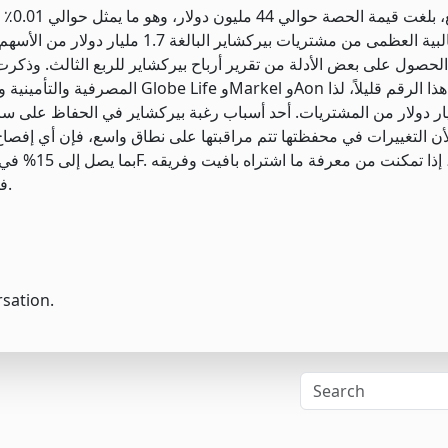
الشراء كبيرة. الغالبية العظمى من مشتري
 الحصول على بعض الأدلة من تقرير أرباح بيركشاير للربع الثالث. وذكرت
يعادل 1.7 مليار دولار من المشتريات. أحد أسباب رغبة بيركشاير في الحفاظ ع
لأن التغييرات في محفظتها تتم مراقبتها على نطاق واسع، فإن أي إفصا
في الربع الأخير، فقد تتمكن من الاستثمار قبل أوراكل أوماها.
rsation.