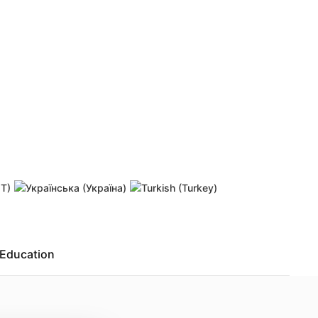
 password
Resend activation link
Education