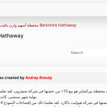
محفظة أسهم وارن بافيت من Berkshire Hathaway
محفظة أسهم وارن بافي
s created by
Andrey Rimsky
أكبر تغيير في محفظة بيركشاير هو بيع 10٪ من حصتها في شرك
نهاية شهر سبتمبر، كانت المحفظة تمتلك أسهمًا في الشركة بقيمة 18.6 مليار دولار،
و