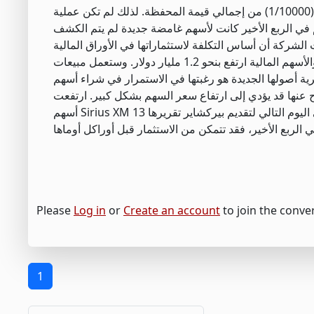
وفي نهاية الربع، بلغت قيمة الحصة حوالي 44 مليون دولار، وهو ما يمثل حوالي 0.01٪ (1/10000) من إجمالي قيمة المحفظة. لذلك لم تكن عملية
ات بيركشاير البالغة 1.7 مليار دولار من الأسهم في الربع الأخير كانت لأسهم غامضة جديدة لم يتم الكشف
 الشركة أن أساس التكلفة لاستثماراتها في الأوراق المالية
المصرفية والتأمينية والأسهم المالية ارتفع بنحو 1.2 مليار دولار. وستعمل مبيعات Globe Life وMarkel وAon أيضًا على خفض هذا الرقم قليلاً، لذا
لى سرية أصولها الجديدة هو رغبتها في الاستمرار في شراء أسهم
ح عنها قد يؤدي إلى ارتفاع سعر السهم بشكل كبير. ارتفعت
أسهم Sirius XM بما يصل إلى 15% في اليوم التالي لتقديم بيركشاير تقريرها 13F. وبعبارة أخرى، إذا تمكنت من معرفة ما اشتراه بافيت وفريقه
Please
Log in
or
Create an account
to join the conve
1