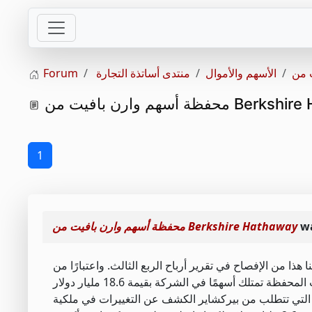
الأسهم والأموال
منتدى أساتذة التجارة
Forum
ت من Berkshire Hathaway
1
wa
محفظة أسهم وارن بافيت من Berkshire Hathaway
ة شيفرون. لقد تعلمنا هذا من الإفصاح في تقرير أرباح الربع الثالث. واعتبارًا من
بيع 15% من حصتها في شركة هيوليت باكارد. لقد تعلمنا ذلك من إفصاحات النموذج 4 التي تتطلب من بيركشاير الكشف عن التغييرات في ملكية