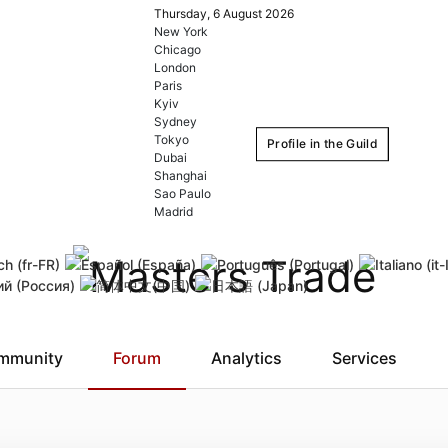
Thursday, 6 August 2026
New York
Chicago
London
Paris
Kyiv
Sydney
Tokyo
Profile in the Guild
Dubai
Shanghai
Sao Paulo
Login
Register
Madrid
Remember Me
Forgot username
Forgot
mmunity
Forum
Analytics
Services