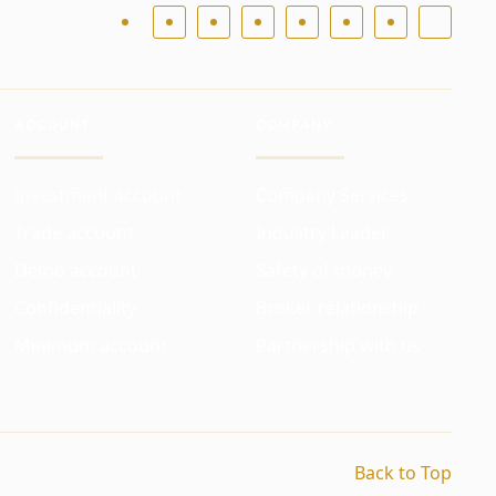
ACCOUNT
COMPANY
Investment account
Company Services
Trade account
Industry Leader
Demo account
Safety of money
Confidentiality
Broker relationship
Minimum account
Partnership with us
Back to Top