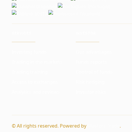
SERVICES
INVESTOR
Investing funds
Our advantages
Trading in the markets
Funds reports
Trading training
Control of funds
Access to exchanges
Risk hedging
Analytics and reviews
Investor risks
© All rights reserved. Powered by
Masters Trade
.