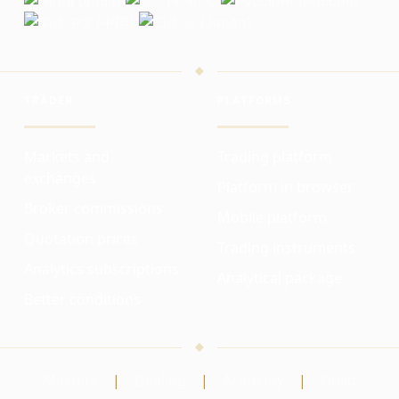
TRADER
PLATFORMS
Markets and
Trading platform
exchanges
Platform in browser
Broker commissions
Mobile platform
Quotation prices
Trading instruments
Analytics subscriptions
Analytical package
Better conditions
Masters
|
Dealing
|
Academy
|
Guild