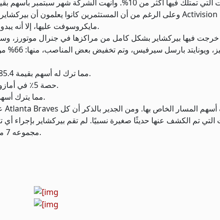
مايكروسوفت عليها، إلا أنه يبدو أن بافيت باع الأسهم المتبقية قبل إغلاق الصفقة في أكتوبر.
غامبل، وم
67% من شركة Globe Life، مما ترك له أسهم بقيمة 185.4 مليون دولار في نهاية الربع.
حصة 5٪ في أمازون، مما يترك لها أسهم بقيمة 1.3 مليار دولار في نهاية الربع.
"حصة 5٪ في Aon، مما يترك أسهمًا بقيمة 1.3 مليار دولار في نهاية الربع.
 التي تم الكشف عنها حديثًا صغيرة نسبيًا. لم تقم بيركشاير بإجراء أي
مجموعه 7 مليارات دولار من الأسهم من محفظة بقيمة 318 مليار دولار.