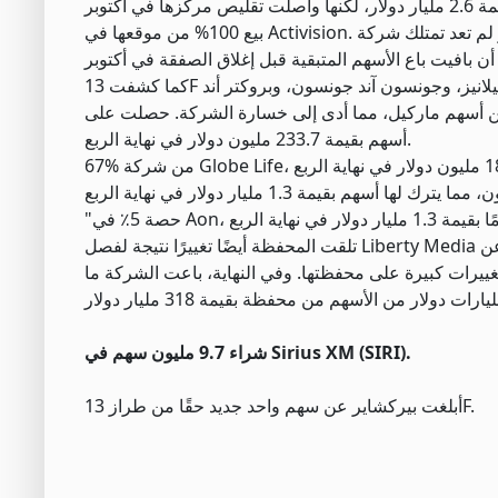
بيع 100% من موقعها في Activision. وعلى الرغم من أن المستثمرين كانوا يعلمون أن بيركشاير لم تعد تمتلك شركة Activision بعد استحواذ
كما كشفت 13F عن عدة مناصب خرجت فيها بيركشاير بشكل كامل من مراكزها في جنرال موتورز، وسيلانيز، وجونسون آند جونسون، وبروكتر أند
ودليز، ويونايتد بارسل سيرفيس، وتم تخفيض بعض المناصب، منها: 66% من أسهم ماركيل، مما أدى إلى خسارة الشركة. حصلت على
أسهم بقيمة 233.7 مليون دولار في نهاية الربع.
تلقت المحفظة أيضًا تغييرًا نتيجة لفصل Liberty Media عن Atlanta Braves وإعادة تصنيف أسهم المسار الخاص بها. ومن الجدير بالذكر أن كل
 تغييرات كبيرة على محفظتها. وفي النهاية، باعت الشركة ما
شراء 9.7 مليون سهم في Sirius XM (SIRI).
أبلغت بيركشاير عن سهم واحد جديد حقًا من طراز 13F.