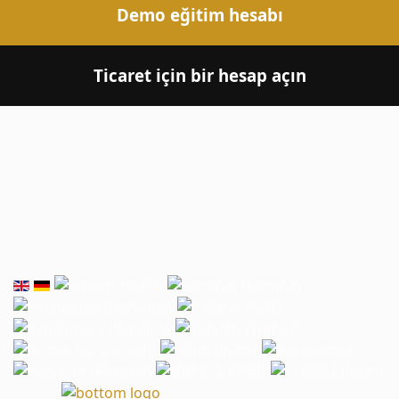
Demo eğitim hesabı
Ticaret için bir hesap açın