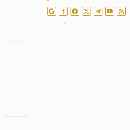
Bizi çevrimiçi takip edin
HIZMET
Yatırım fonları
Döviz ticareti
Ticaret eğitimi
Ticaret yazılımı
Piyasa haberleri
YATIRIM
Bizim avantajlarımız